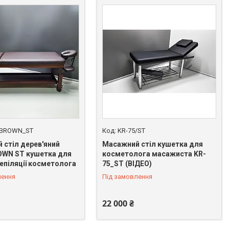
 BROWN_ST
KR-75/ST
 стіл дерев'яний
Масажний стіл кушетка для
OWN ST кушетка для
косметолога масажиста KR-
епіляції косметолога
75_ST (ВІДЕО)
лення
Під замовлення
22 000 ₴