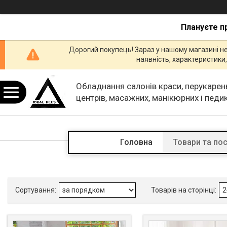
Плануєте п
Дорогий покупець! Зараз у нашому магазині н
наявність, характеристик
Обладнання салонів краси, перукарен
центрів, масажних, манікюрних і пед
кабінетів.
Головна
Товари та по