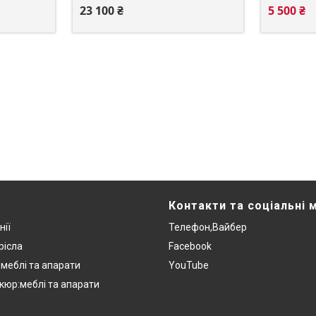
23 100 ₴
5 500 ₴
Контакти та соціальні 
нії
Телефон,Вайбер
рісла
Facebook
:меблі та апарати
YouTube
кюр:меблі та апарати