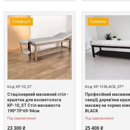
Комфорт!
Новинка
КР-10_ST
KP-15 BLACK_ST*
Стаціонарний масажний стіл -
Професійний масажний
кушетка для косметолога
секції) дерев'яна куш
КР-10_ST Стіл масажиста
масажу на чорних ніж
190*70*69-94см
BLACK
Під замовлення
Під замовлення
23 300 ₴
25 400 ₴