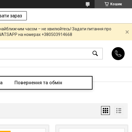
Кошик
ати зараз
 найближчим часом – не хвилюйтесь! Задати питання про
R,WATSAPP на номерах +380503914668
та
Повернення та обмін