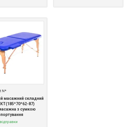
t N*
ий масажний складний
ЕКТ(185*70*62-87)
масажна з сумкою
спортування
 відправки