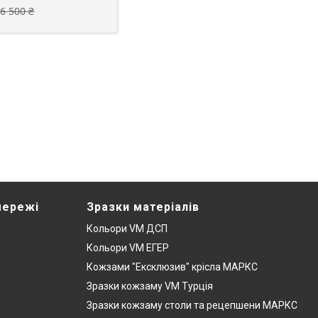
6 500 ₴
мережі
Зразки матеріалів
Кольори VM ДСП
Кольори VM ЕГЕР
Кожзами "Ексклюзив" крісла МАРКС
Зразки кожзаму VM Турція
Зразки кожзаму столи та рецепшени МАРКС