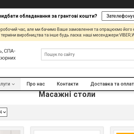
ридбати обладанання за грантові кошти?
Зателефонув
еробочий час, але ми бачимо Ваше замовлення та опрацюємо його
и, терміни виробництва та інше будь ласка: наші месенджери:VIBE
ь, СПА-
икюрних
слуги
Про нас
Контакти
Доставка та опла
Масажні столи