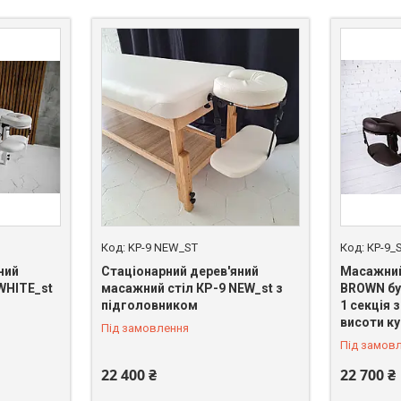
KP-9 NEW_ST
КР-9_
ний
Стаціонарний дерев'яний
Масажний
WHITE_st
масажний стіл КР-9 NEW_st з
BROWN бу
підголовником
1 секція 
висоти к
Під замовлення
Під замов
22 400 ₴
22 700 ₴