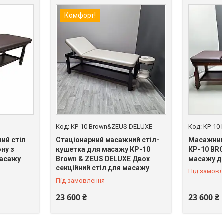
Комфорт!
КР-10 Brown&ZEUS DELUXE
KP-10
ий стіл
Стаціонарний масажний стіл-
Масажний
ну з
кушетка для масажу КР-10
КР-10 BR
масажу
Brown & ZEUS DELUXE Двох
масажу д
секційний стіл для масажу
Під замов
Під замовлення
23 600 ₴
23 600 ₴