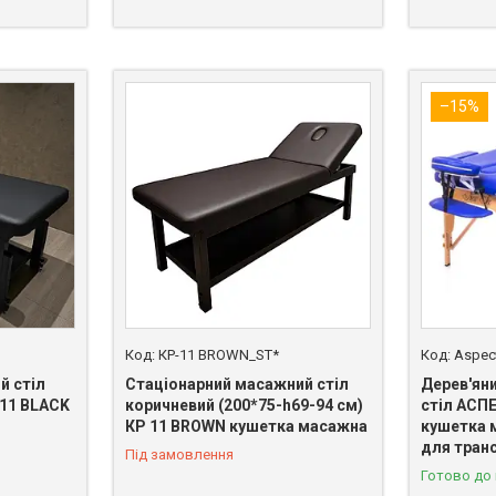
–15%
КР-11 BROWN_ST*
Aspec
й стіл
Стаціонарний масажний стіл
Дерев'ян
 11 BLACK
коричневий (200*75-h69-94 см)
стіл АСП
КР 11 BROWN кушетка масажна
кушетка 
для тран
Під замовлення
Готово до