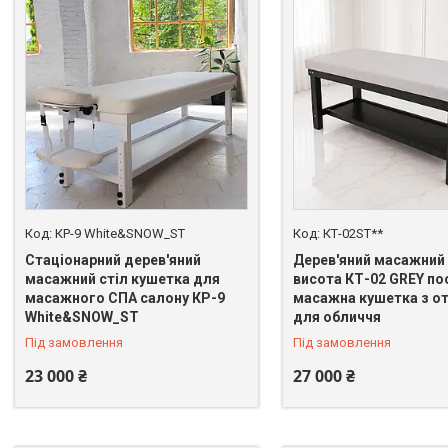
КР-9 White&SNOW_ST
КТ-02ST**
Стаціонарний дерев'яний
Дерев'яний масажний 
масажний стіл кушетка для
висота КТ-02 GREY по
масажного СПА салону КР-9
масажна кушетка з о
White&SNOW_ST
для обличчя
Під замовлення
Під замовлення
23 000 ₴
27 000 ₴