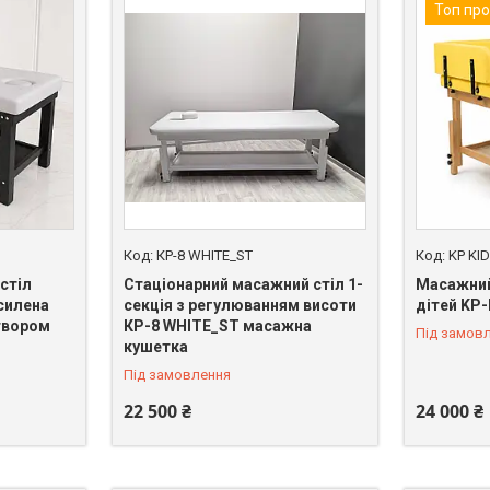
Топ пр
КР-8 WHITE_ST
KP KI
стіл
Стаціонарний масажний стіл 1-
Масажний 
силена
секція з регулюванням висоти
дітей KP
твором
КР-8 WHITE_ST масажна
Під замов
кушетка
Під замовлення
22 500 ₴
24 000 ₴