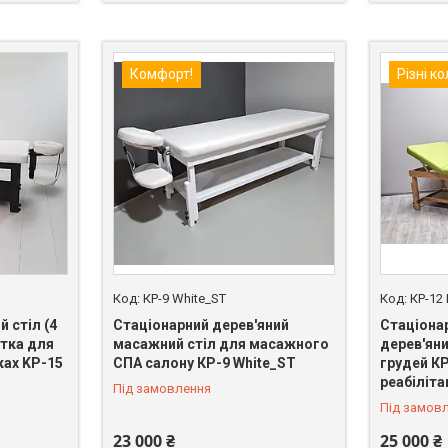
Комфорт!
Різні к
КР-9 White_ST
КР-12
 стіл (4
Стаціонарний дерев'яний
Стаціона
етка для
масажний стіл для масажного
дерев'ян
ках KP-15
СПА салону КР-9 White_ST
грудей КР
реабіліта
Під замовлення
Під замов
23 000 ₴
25 000 ₴