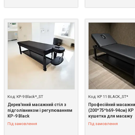
КР-9 Black*_ST
КР 11 BLACK_ST*
Дерев'яний масажний стіл з
Професійний масажни
підголівником і регулюванням
(200*75*h69-94см) КР
КР-9 Black
кушетка для масажу
Під замовлення
Під замовлення