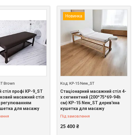
Новинка
ST Brown
KP-15 New_ST
 стіл профі КР-9_ST
Стаціонарний масажний стіл 4-
ковий масажний стіл
х сегментний (200*75*69-94h
з регулюванням
см) KP-15 New_ST дерев'яна
ушетка для масажу
кушетка для масажу
лення
Під замовлення
25 400 ₴