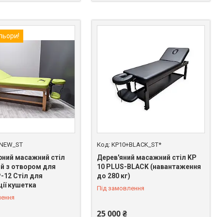
ольори!
 NEW_ST
KP10+BLACK_ST*
рний масажний стіл
Дерев'яний масажний стіл KP
ий з отвором для
10 PLUS-BLACK (навантаження
-12 Стіл для
до 280 кг)
ції кушетка
Під замовлення
лення
25 000 ₴