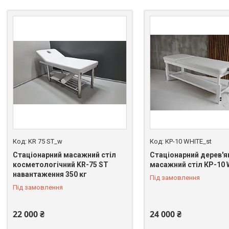
KR 75 ST_w
КР-10 WHITE_st
Стаціонарний масажний стіл
Стаціонарний дерев'я
косметологічний KR-75 ST
масажний стіл КР-10 
навантаження 350 кг
Під замовлення
Під замовлення
22 000 ₴
24 000 ₴