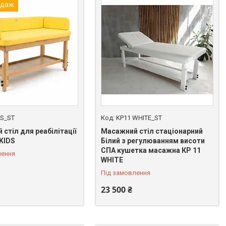
одаж
DS_ST
KP11 WHITE_ST
стіл для реабілітації
Масажний стіл стаціонарний
-KIDS
Білий з регулюванням висоти
СПА кушетка масажна КР 11
лення
WHITE
Під замовлення
23 500 ₴