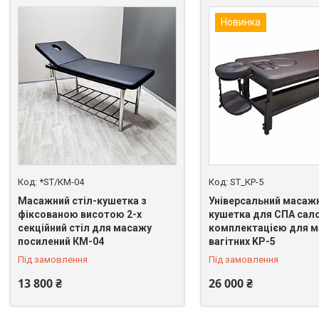
Новинка
*ST/КМ-04
ST_КР-5
Масажний стіл-кушетка з
Універсальний масажн
фіксованою висотою 2-х
кушетка для СПА сало
секційний стіл для масажу
комплектацією для 
посилений КМ-04
вагітних KP-5
Під замовлення
Під замовлення
13 800 ₴
26 000 ₴