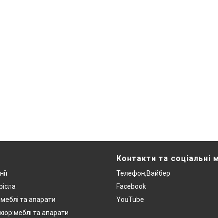
Контакти та соціальні 
нії
Телефон,Вайбер
рісла
Facebook
:меблі та апарати
YouTube
кюр:меблі та апарати