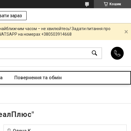
Кошик
ати зараз
 найближчим часом – не хвилюйтесь! Задати питання про
R,WATSAPP на номерах +380503914668
та
Повернення та обмін
деалПлюс"
Олена К.