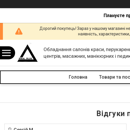
Плануєте п
Дорогий покупець! Зараз у нашому магазині н
наявність, характеристик
Обладнання салонів краси, перукарен
центрів, масажних, манікюрних і пед
кабінетів.
Головна
Товари та по
Відгуки 
Сергій М.