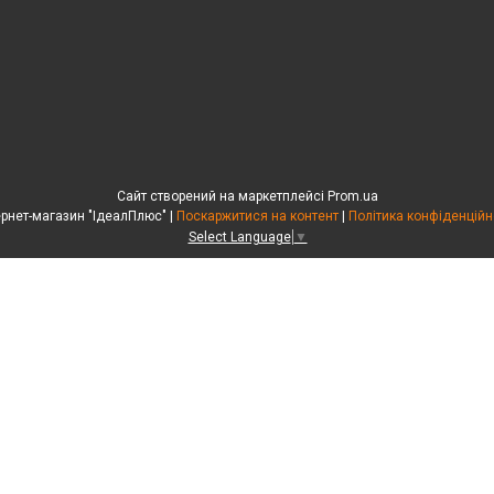
Сайт створений на маркетплейсі
Prom.ua
Інтернет-магазин "ІдеалПлюс" |
Поскаржитися на контент
|
Політика конфіденційн
Select Language
▼