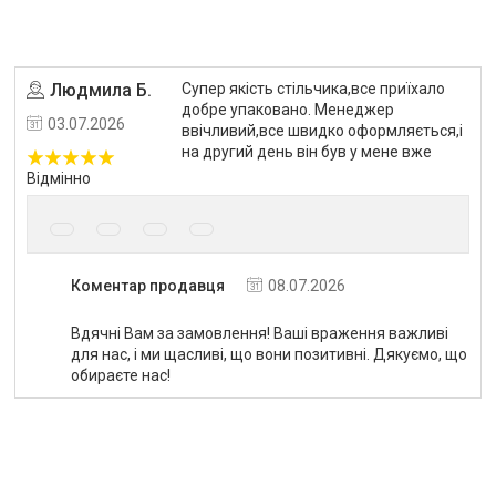
Людмила Б.
Супер якість стільчика,все приїхало
Угода на маркетплейсі Prom.ua
добре упаковано. Менеджер
03.07.2026
ввічливий,все швидко оформляється,і
на другий день він був у мене вже
Відмінно
Коментар продавця
08.07.2026
Вдячні Вам за замовлення! Ваші враження важливі
для нас, і ми щасливі, що вони позитивні. Дякуємо, що
обираєте нас!
Угода на маркетплейсі Prom.ua