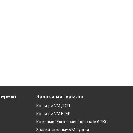
мережі
Зразки матеріалів
Кольори VM ДСП
Кольори VM ЕГЕР
Кожзами "Ексклюзив" крісла МАРКС
Зразки кожзаму VM Турція