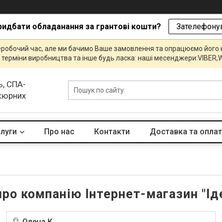
ридбати обладанання за грантові кошти?
Зателефонув
еробочий час, але ми бачимо Ваше замовлення та опрацюємо його
и, терміни виробництва та інше будь ласка: наші месенджери:VIBE
ь, СПА-
икюрних
слуги
Про нас
Контакти
Доставка та опла
про компанію Інтернет-магазин "І
Олена К.