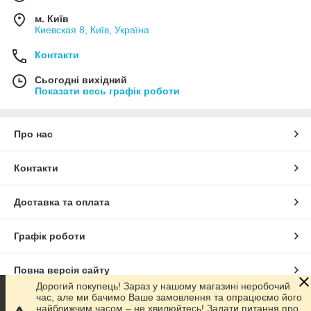
м. Київ
Киевская 8, Київ, Україна
Контакти
Сьогодні вихідний
Показати весь графік роботи
Про нас
Контакти
Доставка та оплата
Графік роботи
Повна версія сайту
Дорогий покупець! Зараз у нашому магазині неробочий
час, але ми бачимо Ваше замовлення та опрацюємо його
Сайт створено на маркетплейсі
Prom.ua
найближчим часом – не хвилюйтесь! Задати питання про