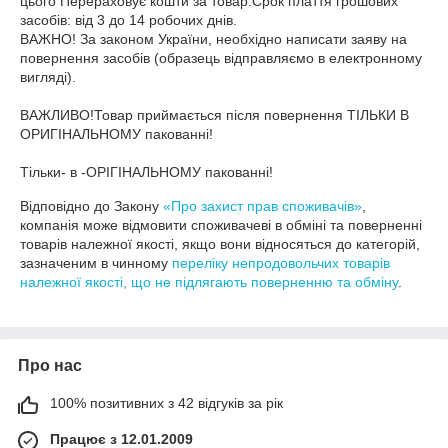
цього Перераховує кошти за товар.Срок плаття грошових 
засобів: від 3 до 14 робочих днів.

ВАЖНО! За законом України, необхідно написати заяву на 
повернення засобів (образець відправляємо в електронному 
вигляді).

ВАЖЛИВО!Товар приймається після повернення ТІЛЬКИ В 
ОРИГІНАЛЬНОМУ пакованні!

Тільки- в -ОРІГІНАЛЬНОМУ пакованні!
Відповідно до Закону
«Про захист прав споживачів»
,
компанія може відмовити споживачеві в обміні та поверненні
товарів належної якості, якщо вони відносяться до категорій,
зазначеним в чинному
переліку непродовольчих товарів
належної якості, що не підлягають поверненню та обміну
.
Про нас
100% позитивних з 42 відгуків за рік
Працює з 12.01.2009