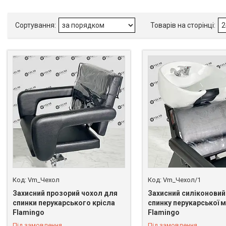
Vm_Чехол
Vm_Чехол/1
Захисний прозорий чохол для
Захисний силіконовий
спинки перукарського крісла
спинку перукарської 
Flamingo
Flamingo
Під замовлення
Під замовлення