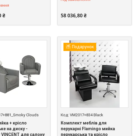
лення
0 ₴
58 036,80 ₴
Подарунок
7+881_Smoky Clouds
VM2017+834 Black
йка + крісло
Комплект меблів для
ке на диску -
перукарні Flamingo мийка
 VINCENT для салону
перукарська та крісло