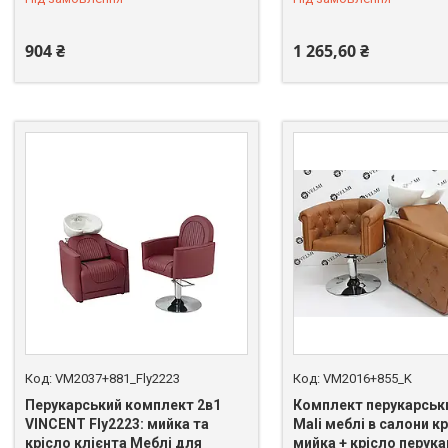
904 ₴
1 265,60 ₴
VM2037+881_Fly2223
VM2016+855_K
Перукарський комплект 2в1
Комплект перукарськ
VINCENT Fly2223: мийка та
Mali меблі в салони кр
крісло клієнта Меблі для
мийка + крісло перука