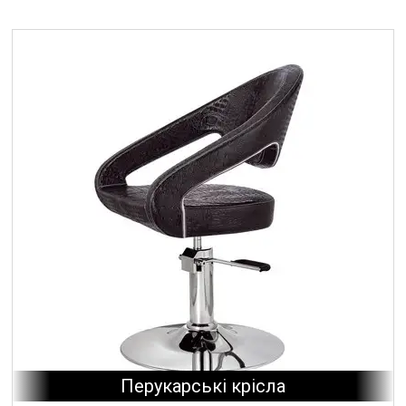
Перукарські крісла