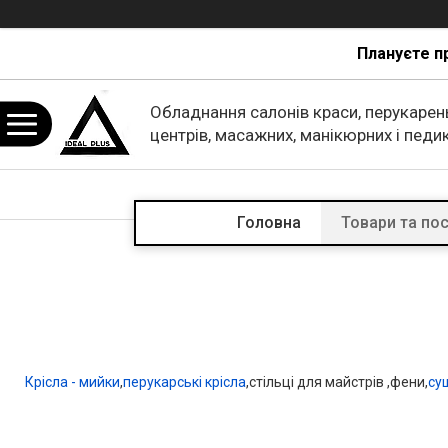
Плануєте п
Обладнання салонів краси, перукарен
центрів, масажних, манікюрних і пед
кабінетів.
Головна
Товари та по
Крісла - мийки
,
перукарські крісла
,стільці для майстрів ,фени,
су