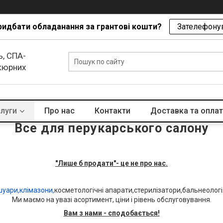
ридбати обладанання за грантові кошти?
Зателефонув
ь, СПА-
икюрних
слуги
Про нас
Контакти
Доставка та опла
Все для перукарського салону
"Лише б продати"- це не про нас
.
шуари,клімазони,
косметологічні апарати,стерилізатори,бальнеологі
Ми маємо на увазі асортимент, ціни і рівень обслуговування.
Вам з нами - сподобається!