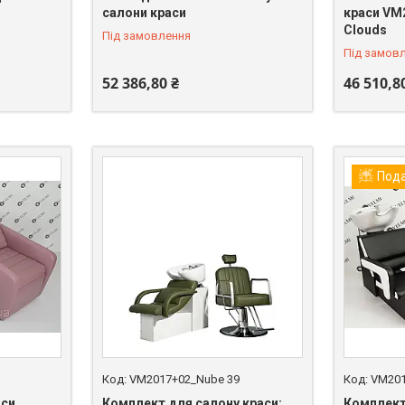
салони краси
краси VM
Clouds
Під замовлення
Під замов
52 386,80 ₴
46 510,8
Под
VM2017+02_Nube 39
VM20
аси
Комплект для салону краси:
Комплек