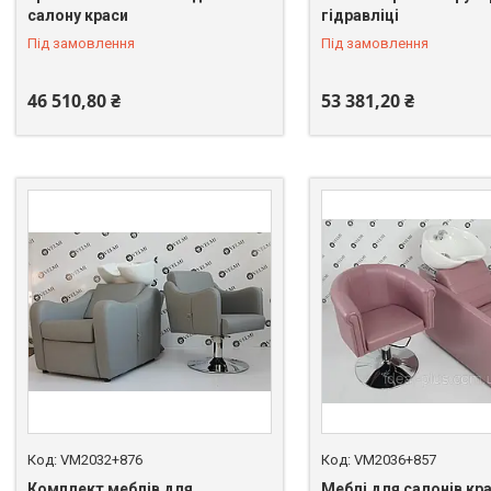
салону краси
гідравліці
Під замовлення
Під замовлення
46 510,80 ₴
53 381,20 ₴
VM2032+876
VM2036+857
Комплект меблів для
Меблі для салонів кр