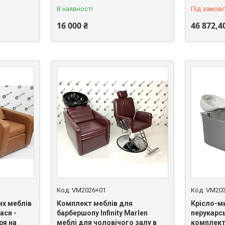
В наявності
Під замов
16 000 ₴
46 872,4
VM2026+01
VM203
их меблів
Комплект меблів для
Крісло-ми
аси -
барбершопу Infinity Marlen
перукарсь
ря на
меблі для чоловічого залу в
комплект