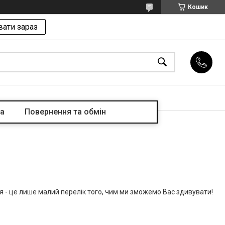
Кошик
ати зараз
та
Повернення та обмін
я - це лише малий перелік того, чим ми зможемо Вас здивувати!