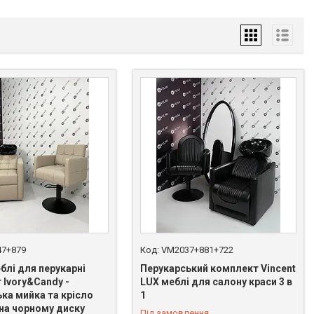
7+879
VM2037+881+722
блі для перукарні
Перукарський комплект Vincent
 Ivory&Candy -
LUX меблі для салону краси 3 в
ка мийка та крісло
1
 на чорному диску
Під замовлення