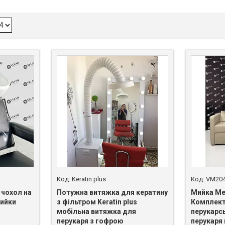
Keratin plus
VM204
 чохол на
Потужна витяжка для кератину
Мийка Ме
мийки
з фільтром Keratin plus
Комплект
мобільна витяжка для
перукарсь
перукаря з гофрою
перукаря