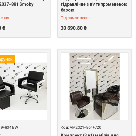
2037+881 Smoky
гідравлічне з п'ятипроменевою
базою
лення
Під замовлення
0 ₴
30 690,80 ₴
арунок
19+834 BW
VM2021+864+720
т
Комплект (3 в1) меблів для