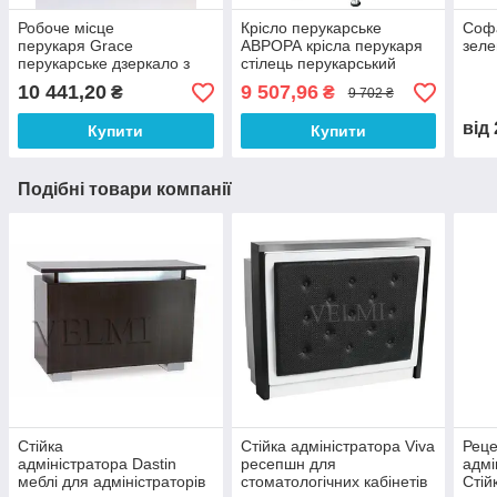
Робоче місце
Крісло перукарське
Соф
перукаря Grace
АВРОРА крісла перукаря
зеле
перукарське дзеркало з
стілець перукарський
полицями VM704 Меблі
крісла для перукарського
10 441,20
9 507,96
₴
₴
9 702 ₴
для перукарень
салону
Barbershop
від
Купити
Купити
Подібні товари компанії
Стійка
Стійка адміністратора Viva
Реце
адміністратора Dastin
ресепшн для
адмі
меблі для адміністраторів
стоматологічних кабінетів
Стій