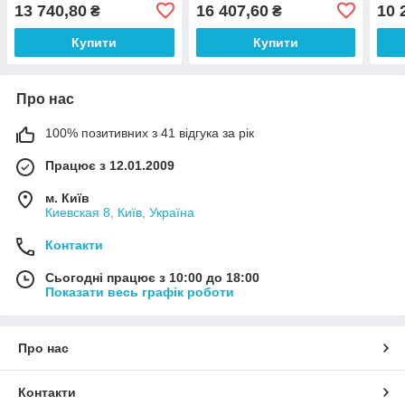
Стіл рецепція VM414
місце роботи
Стіл
13 740,80
16 407,60
10 
₴
₴
адміністратора рецепція
адмі
VM402
офіс
Купити
Купити
Про нас
100% позитивних з 41 відгука за рік
Працює з 12.01.2009
м. Київ
Киевская 8, Київ, Україна
Контакти
Сьогодні працює з 10:00 до 18:00
Показати весь графік роботи
Про нас
Контакти