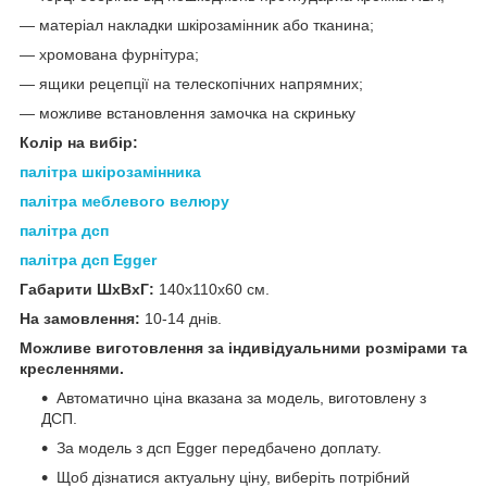
― матеріал накладки шкірозамінник або тканина;
― хромована фурнітура;
― ящики рецепції на телескопічних напрямних;
― можливе встановлення замочка на скриньку
Колір на вибір:
палітра шкірозамінника
палітра меблевого велюру
палітра дсп
палітра дсп Egger
Габарити ШхВхГ:
140х110х60 см.
На замовлення:
10-14 днів.
Можливе виготовлення за індивідуальними розмірами та
кресленнями.
Автоматично ціна вказана за модель, виготовлену з
ДСП.
За модель з дсп Egger передбачено доплату.
Щоб дізнатися актуальну ціну, виберіть потрібний