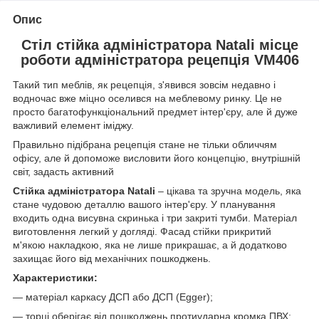
Опис
Стіл стійка адміністратора Natali місце
роботи адміністратора рецепція VM406
Такий тип меблів, як рецепція, з'явився зовсім недавно і
водночас вже міцно оселився на меблевому ринку. Це не
просто багатофункціональний предмет інтер'єру, але й дуже
важливий елемент іміджу.
Правильно підібрана рецепція стане не тільки обличчям
офісу, але й допоможе висловити його концепцію, внутрішній
світ, задасть активний
Стійка адміністратора Natali
– цікава та зручна модель, яка
стане чудовою деталлю вашого інтер'єру. У планування
входить одна висувна скринька і три закриті тумби. Матеріал
виготовлення легкий у догляді. Фасад стійки прикритий
м'якою накладкою, яка не лише прикрашає, а й додатково
захищає його від механічних пошкоджень.
Характеристики:
― матеріал каркасу ДСП або ДСП (Egger);
― торці оберігає від пошкоджень протиударна кромка ПВХ;