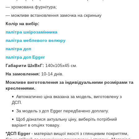
― хромована фурнітура;
― можливе встановлення замочка на скриньку
Колір на вибір:
палітра шкірозамінника
палітра меблевого велюру
палітра дсп
палітра дсп Egger
Габарити ШхВхГ:
140х105х45 см.
На замовлення:
10-14 днів.
Можливе виготовлення за індивідуальними розмірами та
кресленнями.
Автоматично ціна вказана за модель, виготовлену з
ДСП.
За модель з дсп Egger передбачено доплату.
Щоб дізнатися актуальну ціну, виберіть потрібний
варіант в опціях товару.
*ДСП Egger
- матеріал вищої якості з глянцевим покриттям,