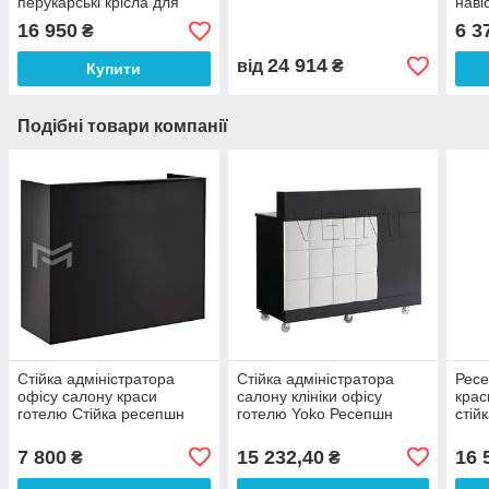
перукарські крісла для
наві
салону краси Bronx
крас
16 950
6 3
₴
VM870
ман
24 914
від
₴
Купити
Подібні товари компанії
Стійка адміністратора
Стійка адміністратора
Ресе
офісу салону краси
салону клініки офісу
крас
готелю Стійка ресепшн
готелю Yoko Ресепшн
стій
адміністратора Рецепція
стійка адміністратора
робо
М308
Рецепція VM416
адмі
7 800
15 232,40
16 
₴
₴