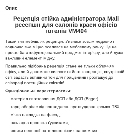
Опис
Рецепція стійка адміністратора Mali
ресепшн для салонів краси офісів
готелів VM404
Такий тип меблів, як рецепція, з'явився зовсім недавно і
водночас вже міцно оселився на меблевому ринку. Це не
просто багатофункціональний предмет інтер'єру, але й дуже
важливий елемент іміджу.
Правильно підібрана рецепція стане не тільки обличчям
офісу, але й допоможе висловити його концепцію, внутрішній
світ, задасть активний тон для працівників і розташує до
співпраці потенційних клієнтів!
Функціональні характеристики:
― матеріал виготовлення ДСП або ДСП (Egger);
― торці оберігає від пошкоджень протиударна кромка ПВХ;
― м'яка накладка на фасад;
― накладна прошита ґудзиками;
― ящики рецепції на телескопічних напрямних;