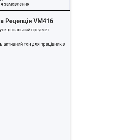
ля замовлення
ра Рецепція VM416
офункціональний предмет
ть активний тон для працівників