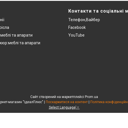
Контакти та соціальні 
нії
Телефон,Вайбер
рісла
Facebook
:меблі та апарати
YouTube
кюр:меблі та апарати
Сайт створений на маркетплейсі
Prom.ua
Інтернет-магазин "ІдеалПлюс" |
Поскаржитися на контент
|
Політика конфіденційн
Select Language
▼