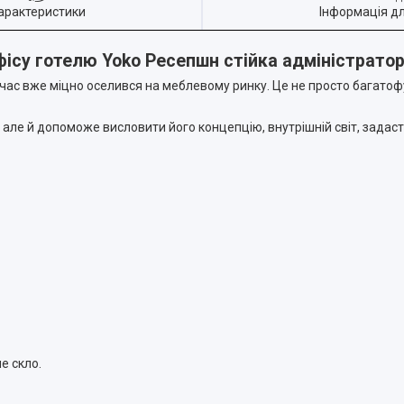
арактеристики
Інформація д
офісу готелю Yoko Ресепшн стійка адміністрато
дночас вже міцно оселився на меблевому ринку. Це не просто багат
 але й допоможе висловити його концепцію, внутрішній світ, задас
е скло.