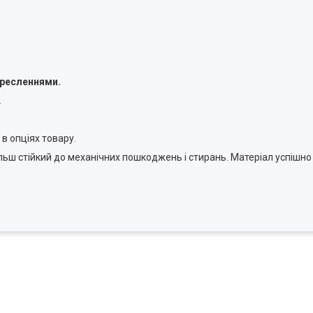
кресленнями.
.
 в опціях товару.
ільш стійкий до механічних пошкоджень і стирань. Матеріал успішн