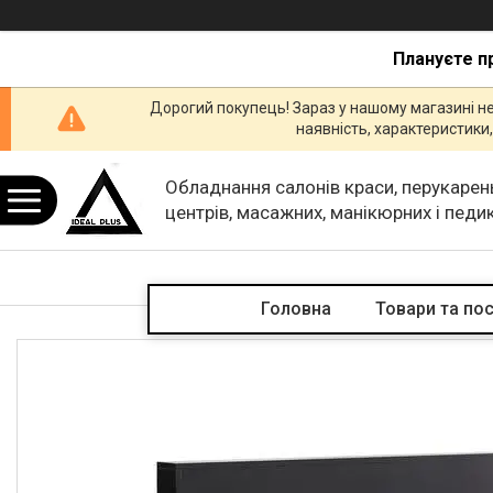
Плануєте п
Дорогий покупець! Зараз у нашому магазині н
наявність, характеристик
Обладнання салонів краси, перукарен
центрів, масажних, манікюрних і пед
кабінетів.
Головна
Товари та по