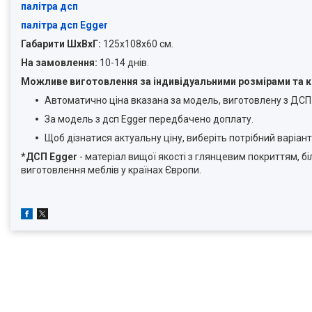
палітра дсп
палітра дсп Egger
Габарити ШхВхГ:
125х108х60 см.
На замовлення:
10-14 днів.
Можливе виготовлення за індивідуальними розмірами та 
Автоматично ціна вказана за модель, виготовлену з ДСП
За модель з дсп Egger передбачено доплату.
Щоб дізнатися актуальну ціну, виберіть потрібний варіант
*ДСП Egger
- матеріал вищої якості з глянцевим покриттям, б
виготовлення меблів у країнах Європи.