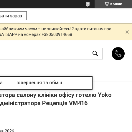
Кошик
ати зараз
 найближчим часом – не хвилюйтесь! Задати питання про
R,WATSAPP на номерах +380503914668
та
Повернення та обмін
атора салону клініки офісу готелю Yoko
адміністратора Рецепція VM416
ня 2026