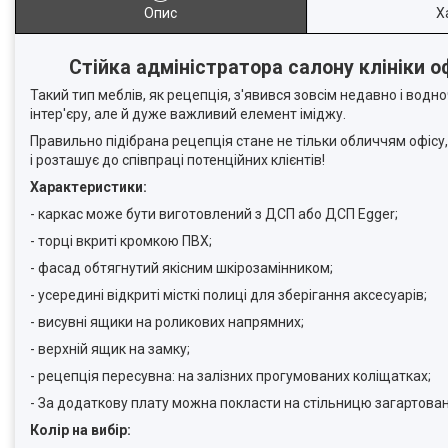
Опис
Х
Стійка адміністратора салону клініки 
Такий тип меблів, як рецепція, з'явився зовсім недавно і во
інтер'єру, але й дуже важливий елемент іміджу.
Правильно підібрана рецепція стане не тільки обличчям офісу,
і розташує до співпраці потенційних клієнтів!
Характеристики:
- каркас може бути виготовлений з ДСП або ДСП Egger;
- торці вкриті кромкою ПВХ;
- фасад обтягнутий якісним шкірозамінником;
- усередині відкриті місткі полиці для зберігання аксесуарів;
- висувні ящики на роликових напрямних;
- верхній ящик на замку;
- рецепція пересувна: на залізних прогумованих коліщатках;
- За додаткову плату можна покласти на стільницю загартован
Колір на вибір: