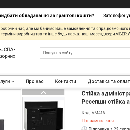
ридбати обладанання за грантові кошти?
Зателефонув
еробочий час, але ми бачимо Ваше замовлення та опрацюємо його
и, терміни виробництва та інше будь ласка: наші месенджери:VIBE
ь, СПА-
икюрних
слуги
Про нас
Контакти
Доставка та опла
Стійка адміністр
Ресепшн стійка 
Код:
VM416
Під замовлення
Відправка з 22 серп