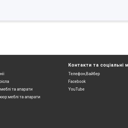
Контакти та соціальні 
нії
Телефон,Вайбер
рісла
Facebook
:меблі та апарати
YouTube
кюр:меблі та апарати