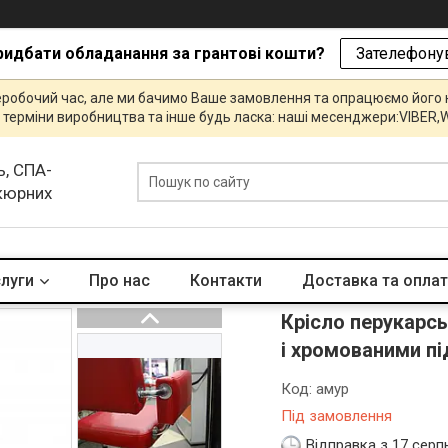
ридбати обладанання за грантові кошти?
Зателефонув
еробочий час, але ми бачимо Ваше замовлення та опрацюємо його
и, терміни виробництва та інше будь ласка: наші месенджери:VIBE
ь, СПА-
икюрних
слуги
Про нас
Контакти
Доставка та опла
Крісло перукарсь
і хромованими п
Код:
амур
Під замовлення
Відправка з 17 серп