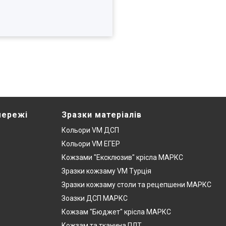
мережі
Зразки матеріалів
Кольори VM ДСП
Кольори VM ЕГЕР
Кожзами "Ексклюзив" крісла МАРКС
Зразки кожзаму VM Турція
Зразки кожзаму столи та рецепшени МАРКС
Зоазки ДСП МАРКС
Кожзам "Бюджет" крісла МАРКС
Кожзам та тканина ПЛТ