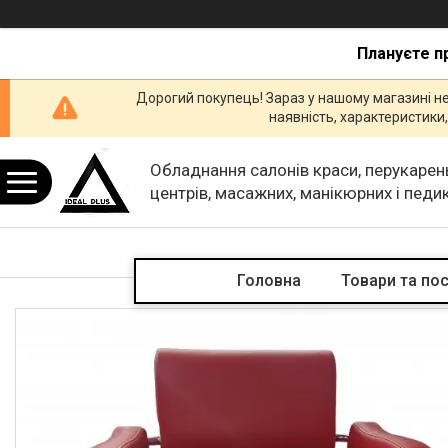
Плануєте п
Дорогий покупець! Зараз у нашому магазині н
наявність, характеристик
Обладнання салонів краси, перукарен
центрів, масажних, манікюрних і пед
кабінетів.
Головна
Товари та по