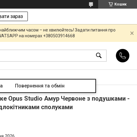
Кошик
ати зараз
 найближчим часом – не хвилюйтесь! Задати питання про
R,WATSAPP на номерах +380503914668
та
Повернення та обмін
ке Opus Studio Амур Червоне з подушками -
ідлокітниками сполуками
ня 2026