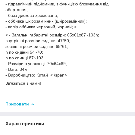
- гідравлічний підйомник, з функцією блокування від
обертання;
- база дискова хромована;
- оббивка шкірозамінник (шкірозамінник);
- колір оббивки червоний, чорний; >
<
- Загальні габаритні розміри: 65x61x87~103h;
внутрішні розміри сидіння 47*50;
зовнішні розміри сидіння 65*61;
h по сидінні 54~70;
h по спинці 87~103;
- Розміри в упаковці: 70х64х89;
- Вага: 34кг
- Виробництво: Китай
< /span>
Зв'яжіться з нами!
Приховати
Характеристики