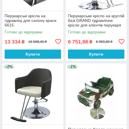
Перукарські крісла на
Перукарське крісло на круглій
гідравліці для салону краси
базі GRAND гідравлічне
6615
крісло для клієнтів перукаря
Готово до відправки
Готово до відправки
13 334
6 751,98
₴
₴
16 588,40 ₴
6 960,80 ₴
Купити
Купити
–2%
–1%