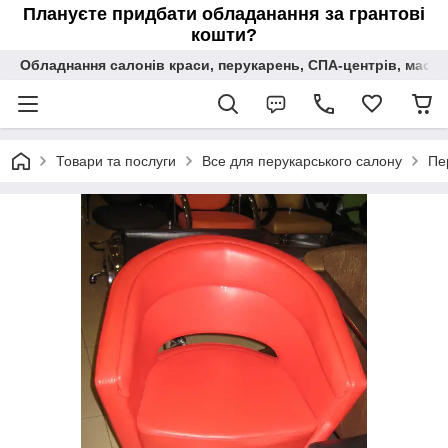
Плануєте придбати обладанання за грантові
кошти?
Обладнання салонів краси, перукарень, СПА-центрів, масаж
Товари та послуги
Все для перукарського салону
Пе