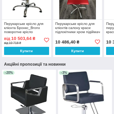
Перукарське крісло для
Перукарське крісло для
Перу
клієнта Бронкс_Bronx
клієнтів салону краси
перу
поворотне крісло
підлокітники хром підіймач
кра
перукаря з регулюванням
на вибір TIFFANY VM850
10 503,64
від
₴
висоти в салон краси
10 486,40
10 
₴
від 10 718 ₴
Купити
Купити
Акційні пропозиції та новинки
–20%
–3%