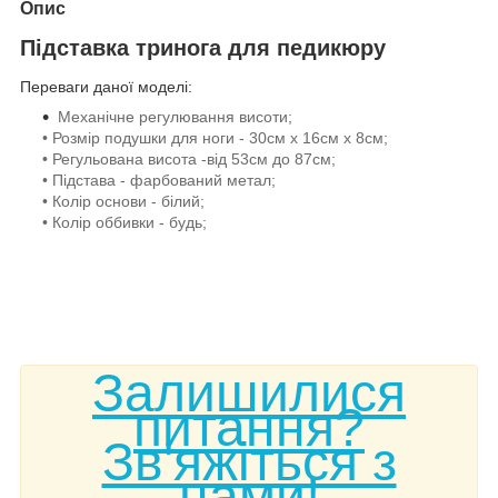
Опис
Підставка тринога для педикюру
Переваги даної моделі:
Механічне регулювання висоти;
• Розмір подушки для ноги - 30см х 16см х 8см;
• Регульована висота -від 53см до 87см;
• Підстава - фарбований метал;
• Колір основи - білий;
• Колір оббивки - будь;
Залишилися
питання?
Зв'яжіться з
нами!