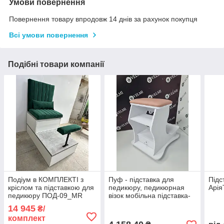
Умови повернення
Повернення товару впродовж 14 днів за рахунок покупця
Всі умови повернення
Подібні товари компанії
Подіум в КОМПЛЕКТІ з
Пуф - підставка для
Підс
кріслом та підставкою для
педикюру, педикюрная
Арі
педикюру ПОД-09_MR
візок мобільна підставка-
педикюрна станція для
пуф для однієї ноги Flora
14 945
₴/
педикюру
VM29/1
комплект