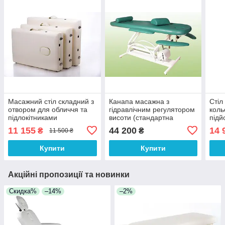
Масажний стіл складний з
Канапа масажна з
Стіл
отвором для обличчя та
гідравлічним регулятором
коль
підлокітниками
висоти (стандартна
підй
RESTPRO® ALU 2 (L)
комплектація) М-3
RES
11 155
44 200
14 
₴
₴
11 500 ₴
Бежевий
Купити
Купити
Акційні пропозиції та новинки
Скидка%
–14%
–2%