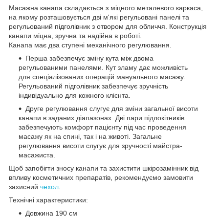
Масажна канапа складається з міцного металевого каркаса,
на якому розташовується дві м'які регульовані панелі та
регульований підголівник з отвором для обличчя. Конструкція
канапи міцна, зручна та надійна в роботі.
Канапа має два ступені механічного регулювання.
Перша забезпечує зміну кута між двома
регульованими панелями. Кут зламу дає можливість
для спеціалізованих операцій мануального масажу.
Регульований підголівник забезпечує зручність
індивідуально для кожного клієнта.
Друге регулювання слугує для зміни загальної висоти
канапи в заданих діапазонах. Дві пари підлокітників
забезпечують комфорт пацієнту під час проведення
масажу як на спині, так і на животі. Загальне
регулювання висоти слугує для зручності майстра-
масажиста.
Щоб запобігти зносу канапи та захистити шкірозамінник від
впливу косметичних препаратів, рекомендуємо замовити
захисний
чехол
.
Технічні характеристики:
Довжина 190 см