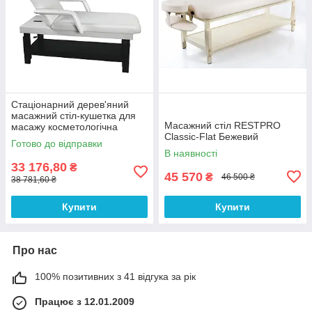
Стаціонарний дерев'яний
масажний стіл-кушетка для
Масажний стіл RESTPRO
масажу косметологічна
Classic-Flat Бежевий
масажна кушетка 2215В
Готово до відправки
В наявності
33 176,80
₴
45 570
₴
46 500 ₴
38 781,60 ₴
Купити
Купити
Про нас
100% позитивних з 41 відгука за рік
Працює з 12.01.2009