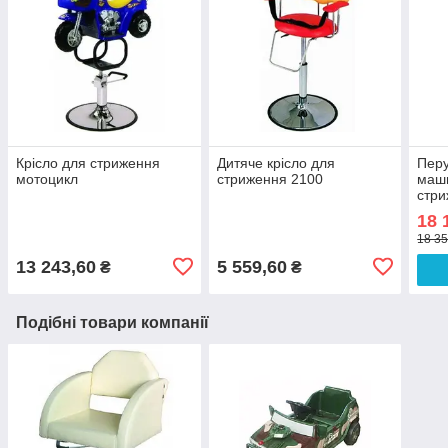
Крісло для стриження
Дитяче крісло для
Перу
мотоцикл
стриження 2100
маш
стри
крас
18 
18 35
13 243,60
5 559,60
₴
₴
Подібні товари компанії