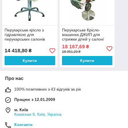
Перукарське крісло з
Перукарське Крісло-
гідравлікою для
машинка ДЖИП для
перукарських салонів
стрижки дітей у салоні
краси CORNELIA VM847
краси
18 167,69
₴
14 418,80
₴
18 351,20 ₴
Купити
Купити
Про нас
100% позитивних з 43 відгуків за рік
Працює з 12.01.2009
м. Київ
Киевская 8, Київ, Україна
Контакти