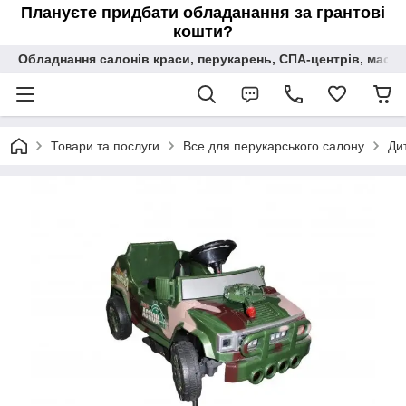
Плануєте придбати обладанання за грантові
кошти?
Обладнання салонів краси, перукарень, СПА-центрів, масаж
Товари та послуги
Все для перукарського салону
Ди