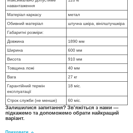
Максимально допустиме
120 кг
навантаження
Матеріал каркасу
метал
Обивний матеріал
штучна шкіра, вінілштучшкіра
Габаритні розміри:
Довжина
1890 мм
Ширина
600 мм
Висота
910 мм
Товщина ложі
40 мм
Вага
27 кг
Гарантійний термін
18 міс.
експлуатації
Строк служби (не менше)
60 міс.
Залишилися запитання? Зв’яжіться з нами —
підкажемо та допоможемо обрати найкращий
варіант.
Приховати