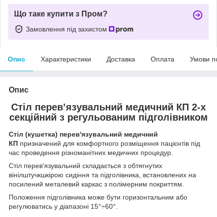
Що таке купити з Пром?
Замовлення під захистом
Опис
Характеристики
Доставка
Оплата
Умови п
Опис
Стіл перев’язувальний медичний КП 2-х
секційний з регульованим підголівником
Стіл (кушетка) перев'язувальний медичний
КП
призначений для комфортного розміщення пацієнтів під
час проведення різноманітних медичних процедур.
Стіл перев'язувальний складається з обтягнутих
вінілштучкшкірою сидіння та підголівника, встановлених на
посилений металевий каркас з полімерним покриттям.
Положення підголівника може бути горизонтальним або
регулюватись у діапазоні 15°÷60°.