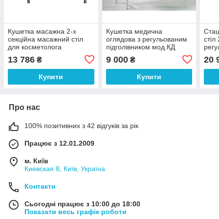
Кушетка масажна 2-х
Кушетка медична
Стац
секційна масажний стіл
оглядова з регульованим
стіл
для косметолога
підголівником мод.КД
регу
реабілітолога
Діагностична кушетка для
стол
13 786
9 000
20 
₴
₴
процедур
БЕЖ
Купити
Купити
Про нас
100% позитивних з 42 відгуків за рік
Працює з 12.01.2009
м. Київ
Киевская 8, Київ, Україна
Контакти
Сьогодні працює з 10:00 до 18:00
Показати весь графік роботи