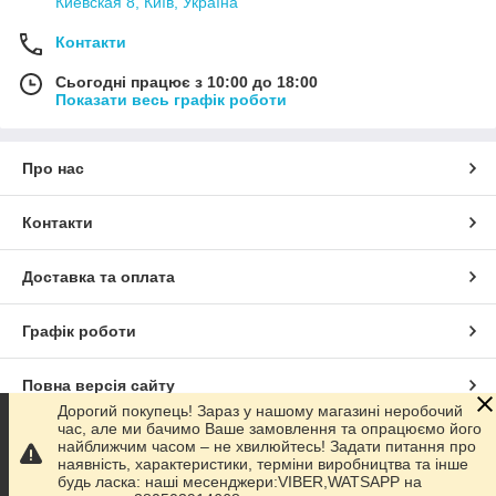
Киевская 8, Київ, Україна
Контакти
Сьогодні працює з 10:00 до 18:00
Показати весь графік роботи
Про нас
Контакти
Доставка та оплата
Графік роботи
Повна версія сайту
Дорогий покупець! Зараз у нашому магазині неробочий
час, але ми бачимо Ваше замовлення та опрацюємо його
Сайт створено на маркетплейсі
Prom.ua
найближчим часом – не хвилюйтесь! Задати питання про
наявність, характеристики, терміни виробництва та інше
будь ласка: наші месенджери:VIBER,WATSAPP на
Політика конфіденційності