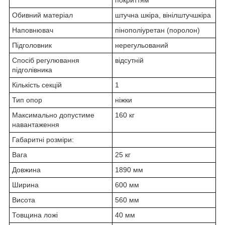
покриттям
Обивний матеріал
штучна шкіра, вінілштучшкіра
Наповнювач
пінополіуретан (поролон)
Підголовник
нерегульований
Спосіб регулювання
відсутній
підголівника
Кількість секцій
1
Тип опор
ніжки
Максимально допустиме
160 кг
навантаження
Габаритні розміри:
Вага
25 кг
Довжина
1890 мм
Ширина
600 мм
Висота
560 мм
Товщина ложі
40 мм