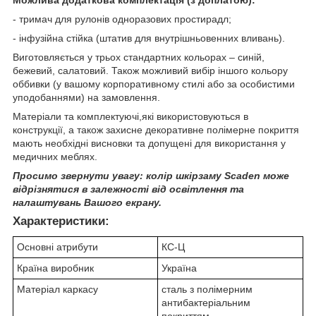
Можлива додаткова комплектація (з доплатою):
- тримач для рулонів одноразових простирадл;
- інфузійна стійка (штатив для внутрішньовенних вливань).
Виготовляється у трьох стандартних кольорах – синій,
бежевий, салатовий. Також можливий вибір іншого кольору
оббивки (у вашому корпоративному стилі або за особистими
уподобаннями) на замовлення.
Матеріали та комплектуючі,які використовуються в
конструкції, а також захисне декоративне полімерне покриття
мають необхідні висновки та допущені для використання у
медичних меблях.
Просимо звернути увагу: колір шкірзаму Scaden може
відрізнятися в залежності від освітлення та
налаштувань Вашого екрану.
Характеристики:
Основні атрибути
КС-Ц
Країна виробник
Україна
Матеріал каркасу
сталь з полімерним
антибактеріальним