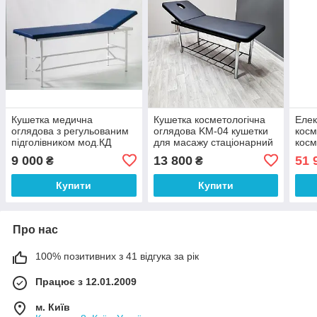
Кушетка медична
Кушетка косметологічна
Елек
оглядова з регульованим
оглядова KM-04 кушетки
косм
підголівником мод.КД
для масажу стаціонарний
косм
Діагностична кушетка для
масажний стіл з полицею
елек
9 000
13 800
51 
₴
₴
процедур
4
Купити
Купити
Про нас
100% позитивних з 41 відгука за рік
Працює з 12.01.2009
м. Київ