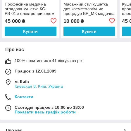
Професійна медична
Масажний стіл кушетка
Куше
оглядова кушетка КС-
для косметологічних
проц
РВ-01 з електроприводом
процедур BR_MК медична
елек
кушетка для огляду
РВ-0
45 000
10 000
45 
₴
₴
висо
Купити
Купити
Про нас
100% позитивних з 41 відгука за рік
Працює з 12.01.2009
м. Київ
Киевская 8, Київ, Україна
Контакти
Сьогодні працює з 10:00 до 18:00
Показати весь графік роботи
Про нас