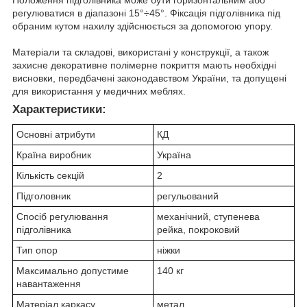
Положення підголівника може бути горизонтальним або
регулюватися в діапазоні 15°÷45°. Фіксація підголівника під
обраним кутом нахилу здійснюється за допомогою упору.
Матеріали та складові, використані у конструкції, а також
захисне декоративне полімерне покриття мають необхідні
висновки, передбачені законодавством України, та допущені
для використання у медичних меблях.
Характеристики:
Основні атрибути
КД
Країна виробник
Україна
Кількість секцій
2
Підголовник
регульований
Спосіб регулювання
механічний, ступенева
підголівника
рейка, покроковий
Тип опор
ніжки
Максимально допустиме
140 кг
навантаження
Матеріал каркасу
метал