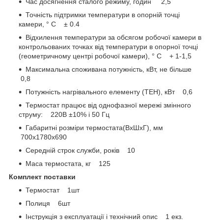
Час досягнення сталого режиму, годин 2,5
Точність підтримки температури в опорній точці
камери, ° С ± 0.4
Відхилення температури за обсягом робочої камери в
контрольованих точках від температури в опорної точці
(геометричному центрі робочої камери), ° С + 1-1,5
Максимальна споживана потужність, кВт, не більше
0,8
Потужність нагрівального елементу (ТЕН), кВт 0,6
Термостат працює від однофазної мережі змінного
струму: 220В ±10% i 50 Гц
Габаритні розміри термостата(ВхШхГ), мм
700х1780х690
Середній строк служби, років 10
Маса термостата, кг 125
Комплект поставки
Термостат 1шт
Полиця 6шт
Інструкція з експлуатації і технічний опис 1 екз.