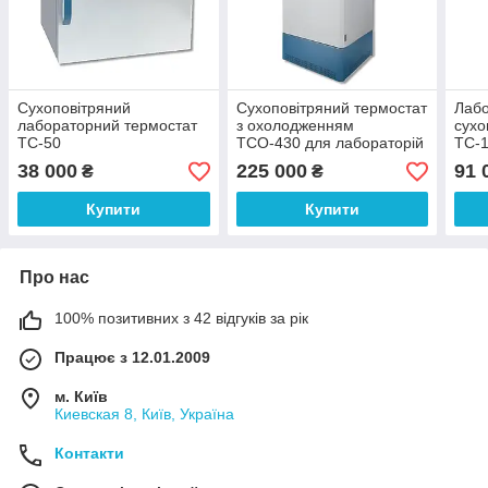
Сухоповітряний
Сухоповітряний термостат
Лаб
лабораторний термостат
з охолодженням
сухо
ТС-50
ТСО-430 для лабораторій
ТС-1
двер
38 000
225 000
91 
₴
₴
Купити
Купити
Про нас
100% позитивних з 42 відгуків за рік
Працює з 12.01.2009
м. Київ
Киевская 8, Київ, Україна
Контакти