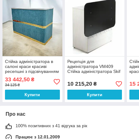
Стійка адміністратора в
Рецепція для
Стій
салоні краси красиві
адміністратора VM409
адмі
ресепшні з підсвічуванням
Стійка адміністратора Skif
крас
для клініки рецепція
Стіл стійка для
підс
33 442,50
₴
РЕС-17_MR
адміністратора салону
РЕС
10 215,20
15 
₴
34 125 ₴
офісу готелю
Купити
Купити
Про нас
100% позитивних з 41 відгука за рік
Працює з 12.01.2009