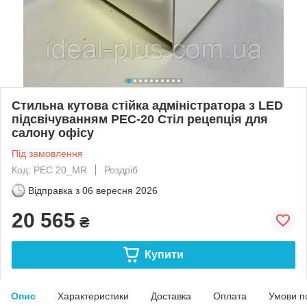
Стильна кутова стійка адміністратора з LED
підсвічуванням РЕС-20 Стіл рецепція для
салону офісу
Під замовлення
Код: РЕС 20_MR
Роздріб
Відправка з
06 вересня 2026
20 565
₴
Купити
Опис
Характеристики
Доставка
Оплата
Умови п