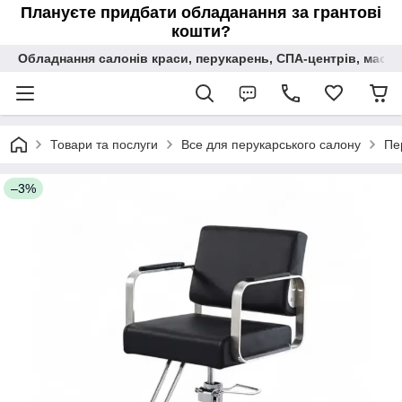
Плануєте придбати обладанання за грантові
кошти?
Обладнання салонів краси, перукарень, СПА-центрів, масаж
Товари та послуги
Все для перукарського салону
Пе
–3%