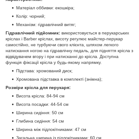
Матеріал оббивки: екошкіра;
Колір: чорний;
Механізм: гідравлічний витяг;
Гідравлічний підйомник:
використовується в перукарських
кріслах і Barber кріслах, висоту регулює майстер-перукар
самостійно, не турбуючи свого клієнта, шляхом легкого
натискання ногою на гідравлічну педаль, для підняття крісла з
відвідувачем вгору і при натисканні до крісла. Доступна
функція фіксації крісла у будь-якому напрямку.
Підстава: хромований диск;
Хромована підставка в комплекті (знімна);
Розміри крісла для перукаря:
Висота крісла: 84-94 см
Висота посадки: 44-54 см
Ширина сидіння: 50 см
Глибина сидіння: 54 см
Ширина між підлокітниками: 47 см
Загальна ширина із підлокітниками: 60 см