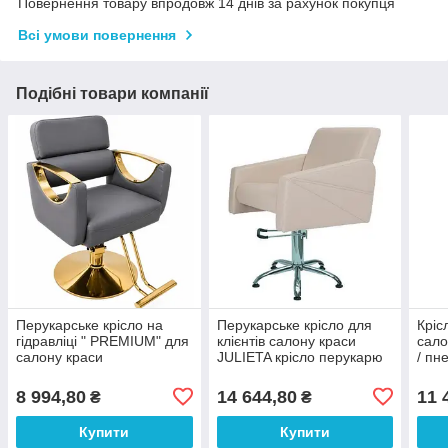
Повернення товару впродовж 14 днів за рахунок покупця
Всі умови повернення
Подібні товари компанії
Перукарське крісло на
Перукарське крісло для
Кріс
гідравліці " PREMIUM" для
клієнтів салону краси
сало
салону краси
JULIETA крісло перукарю
/ пн
на гідравліці VM842
для 
8 994,80
14 644,80
11 
₴
₴
Купити
Купити