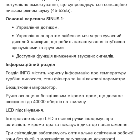
потужністю всмоктування, що супроводжується сенсаційно
низьким рівнем шуму (45-52дБ).
Основні переваги SINUS 1:
Управління дотиком.
Управління апаратом здійснюється через сучасний
дисплей тачскрин, що робить налаштування інтуїтивно
зрозумілими та зручними.
Доступна функція вимкнення звукових сигналів.
Інформаційний розділ
Розділ INFO містить корисну інформацію про температуру
турбіни пилососа, стан фільтра та інші важливі параметри.
Безщітковий мікромотор.
Ручка оснащена безщітковим мікромотором, що досягає
швидкості до 40000 обертів на хвилину.
LED підсвічування.
Інтегроване кільце LED в основі ручки інформує про
активність мікромотора та показує індикатор навантаження.
Три світлодіоди забезпечують оптимальне освітлення робочої
зони без тіней, з можливістю регулювання яскравості.