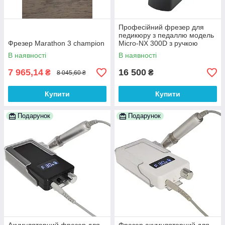
Професійний фрезер для
педикюру з педаллю модель
Фрезер Marathon 3 champion
Micro-NX 300D з ручкою
Renhe 505D-45 000 об/хв
В наявності
В наявності
7 965,14
16 500
₴
₴
8 045,60 ₴
Купити
Купити
Подарунок
Подарунок