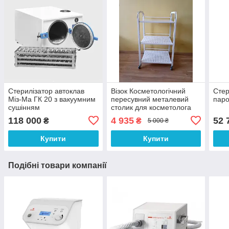
Стерилізатор автоклав
Візок Косметологічний
Стер
Міз-Ма ГК 20 з вакуумним
пересувний металевий
паро
сушінням
столик для косметолога
етажерка 3 полиці біла
118 000
4 935
52 
₴
₴
5 000 ₴
L_S8_P_white
Купити
Купити
Подібні товари компанії