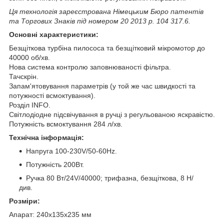
Ця технологія зареєстрована Німецьким Бюро патентів
та Торгових Знаків під номером 20 2013 р. 104 317.6.
Основні характеристики:
Безщіткова турбіна пилососа та безщітковий мікромотор до
40000 об/хв.
Нова система контролю заповнюваності фільтра.
Тачскрін.
Запам'ятовування параметрів (у той же час швидкості та
потужності всмоктування).
Розділ INFO.
Світлодіодне підсвічування в ручці з регульованою яскравістю.
Потужність всмоктування 284 л/хв.
Технічна інформація:
Напруга 100-230V/50-60Hz.
Потужність 200Вт.
Ручка 80 Вт/24V/40000; трифазна, безщіткова, 8 Н/
див.
Розміри:
Апарат: 240x135x235 мм