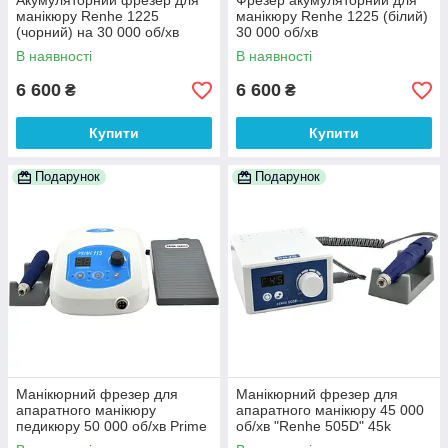
Акумуляторний фрезер для
Фрезер акумуляторний для
манікюру Renhe 1225
манікюру Renhe 1225 (білий)
(чорний) на 30 000 об/хв
30 000 об/хв
В наявності
В наявності
6 600
6 600
₴
₴
Купити
Купити
Подарунок
Подарунок
Манікюрний фрезер для
Манікюрний фрезер для
апаратного манікюру
апаратного манікюру 45 000
педикюру 50 000 об/хв Prime
об/хв "Renhe 505D" 45k
115