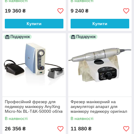
В наявності
В наявності
19 360
9 240
₴
₴
Купити
Купити
Подарунок
Подарунок
Професійний фрезер для
Фрезер манікюрний на
педикюру манікюру AnyXing
акумуляторі апарат для
Micro-Nx BL-T&K-50000 об/хв
манікюру педикюру оригінал
безщітковий
Південна Корея Micro-NX M1
В наявності
В наявності
26 356
11 880
₴
₴