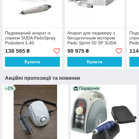
Педикюрний апарат із
Апарат для педикюру з
Подо
спреєм SUDA PedoSpray
бесщеточным мотором
спр
Pododent 1-40
Pedo Sprint 50 SP SUDA
Pedo
тис.оборотів фрезер для
пед
138 565
98 975
114
₴
₴
подолога
Німе
Купити
Купити
Акційні пропозиції та новинки
–1%
Подарунок