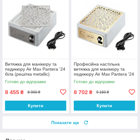
Витяжка для манікюру та
Професійна настільна
педикюру Air Max Pantera '24
витяжка для манікюру та
біла (решітка metallic)
педикюру Air Max Pantera '24
настільна манікюрна витяжка
з HEPA фільтром Біла
Готово до відправки
Готово до відправки
з HEPA фільтром
(решітка Gold)
8 455
8 702
₴
₴
8 900 ₴
9 160 ₴
Купити
Купити
Показати ще