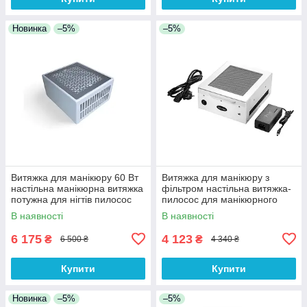
Новинка
–5%
–5%
Витяжка для манікюру 60 Вт
Витяжка для манікюру з
настільна манікюрна витяжка
фільтром настільна витяжка-
потужна для нігтів пилосос
пилосос для манікюрного
для манікюрного
кабінету NF11 Plus
В наявності
В наявності
столу Mirateli SV5 Pro
6 175
4 123
₴
₴
6 500 ₴
4 340 ₴
Купити
Купити
Новинка
–5%
–5%