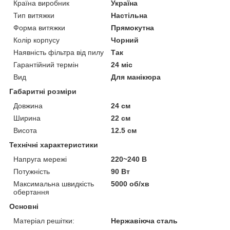
Країна виробник
Україна
Тип витяжки
Настільна
Форма витяжки
Прямокутна
Колір корпусу
Чорний
Наявність фільтра від пилу
Так
Гарантійний термін
24 міс
Вид
Для манікюра
Габаритні розміри
Довжина
24 см
Ширина
22 см
Висота
12.5 см
Технічні характеристики
Напруга мережі
220~240 В
Потужність
90 Вт
Максимальна швидкість
5000 об/хв
обертання
Основні
Матеріал решітки:
Нержавіюча сталь