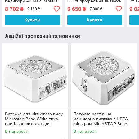
педикюру Air Max Pantera
60 Вт професійна витяжка
Вт в
'24 з HEPA фільтром Біла
в чорному корпусі із
Mira
8 702
6 650
9 0
₴
₴
9 160 ₴
7 000 ₴
(решітка Gold)
решіткою Gold
Купити
Купити
Акційні пропозиції та новинки
Витяжка для нігтьового пилу
Потужна настільна
Microstop Base White тиха
манікюрна витяжка з HEPA
настільна витяжка для
фільтром MicroSTOP Base
інтенсивної роботи
Pro White
В наявності
В наявності