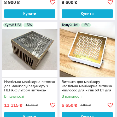
8 900
9 600
₴
₴
Купити
Купити
Купуй UA!
–5%
Купуй UA!
–5%
Настільна манікюрна витяжка
Витяжка для манікюру
для манікюру/педикюру з
настільна манікюрна витяжка
HEPA фільтром витяжка-
-пилосос для нігтів 60 Вт для
пилосос для манікюру
манікюрного столу
В наявності
В наявності
педикюру
11 115
6 650
₴
₴
11 700 ₴
7 000 ₴
Купити
Купити