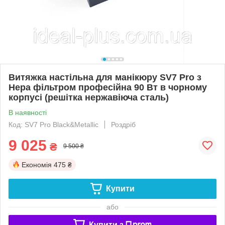
Витяжка настільна для манікюру SV7 Pro з
Нера фільтром професійна 90 Вт в чорному
корпусі (решітка нержавіюча сталь)
В наявності
Код: SV7 Pro Black&Metallic
Роздріб
9 025
₴
9 500 ₴
Економія
475 ₴
Купити
або
Купити з