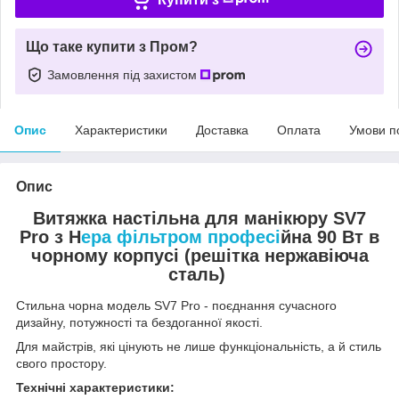
Що таке купити з Пром?
Замовлення під захистом
Опис
Характеристики
Доставка
Оплата
Умови п
Опис
Витяжка настільна для манікюру SV7
Pro з Н
ера фільтром професі
йна 90 Вт в
чорному корпусі (решітка нержавіюча
сталь)
Стильна чорна модель SV7 Pro - поєднання сучасного
дизайну, потужності та бездоганної якості.
Для майстрів, які цінують не лише функціональність, а й стиль
свого простору.
Технічні характеристики: