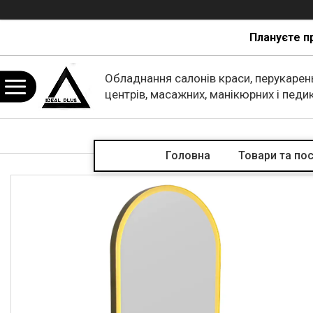
Плануєте п
Обладнання салонів краси, перукарен
центрів, масажних, манікюрних і пед
кабінетів.
Головна
Товари та по