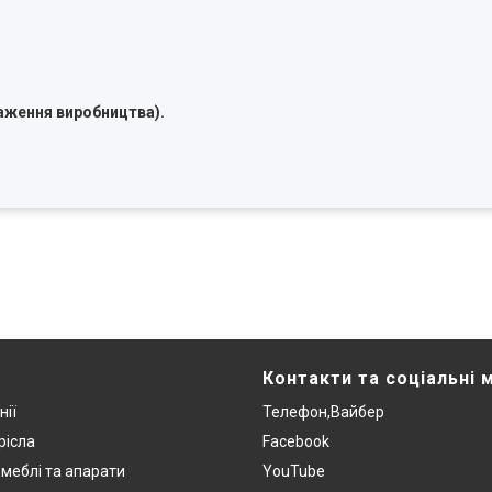
таження виробництва).
Контакти та соціальні 
нії
Телефон,Вайбер
рісла
Facebook
:меблі та апарати
YouTube