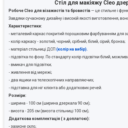
Стіл для макіяжу Cleo дзе
Робоче Сleo для візажистів та бровистів
— це стильне і фун
Завдяки сучасному дизайну і високій якості виготовлення, вон
Характеристики:
- металевий каркас покритий порошковим фарбуванням для зах
- колір каркасу - золотий, чорний, срібний, білий, сірий, бронза;
- матеріал стільниці ДСП
(
колір на вибір
).
- підсвітка по фону. По стандарту колір підсвітки білий, можлив
- вмикач для підсвітки;
- живлення від мережі;
- два ящики на телескопічних направляючих;
- підставка для ніг клієнта або додаткових речей.
Розміри:
- ширина - 100 см (ширина дзеркала 90 см);
- висота - 205 см (висота стільниці 100 см);
Додаткова комплектація ( з доплатою):
- захисне скло;