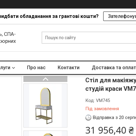
ридбати обладанання за грантові кошти?
Зателефонув
ь, СПА-
икюрних
слуги
Про нас
Контакти
Доставка та опла
Стіл для макіяжу
студій краси VM
Код:
VM745
Під замовлення
Відправка з 20 серп
31 956,40 ₴