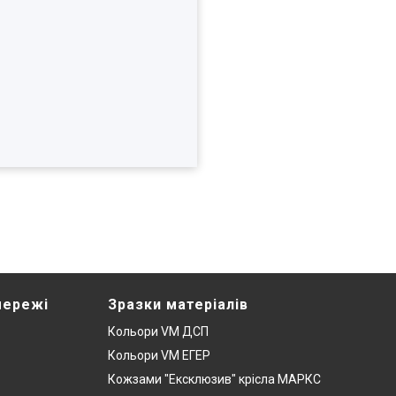
мережі
Зразки матеріалів
Кольори VM ДСП
Кольори VM ЕГЕР
Кожзами "Ексклюзив" крісла МАРКС