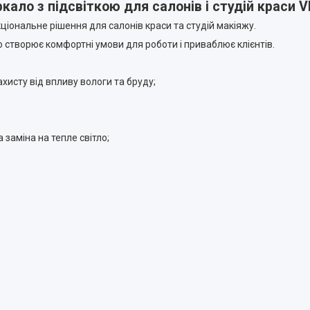
ркало з підсвіткою для салонів і студій краси 
кціональне рішення для салонів краси та студій макіяжу.
о створює комфортні умови для роботи і приваблює клієнтів.
исту від впливу вологи та бруду;
а заміна на тепле світло;