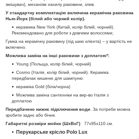
змішувач), механізм нахилу раковини, злив.
У стандартну комплектацію включена керамічна раковина
Нью-Йорк (білий або чорний колір).
керамика New York (Китай, колір білий, чорний).
Рекомендовано для роботи з довгими волоссями;
Гумка на керамічну раковину (під шию клієнта) – у вартість не
включено.
Можлива заміна на інші раковини з доплатою*:
Young (Польща, колір білий, чорний)
Cosmo (Італія, колір білий, чорний). Кераміка
передбачає кишеню для шампуню.
кераміка Gold (біла/чорна)
Можлива заміна сантехніки на вир-во Італія з
доплатою
Передбачено нижнє підключення води
. За потреби можна
зробити заднє або бічне.
Габаритні розміри мойки (ШхВхГ)
: 77х95х110 см.
Перукарське крісло Polo Lux