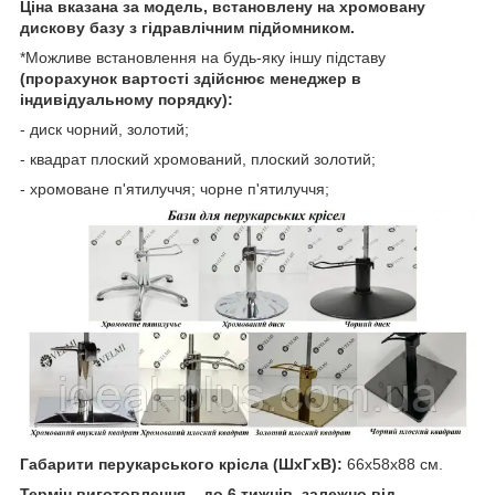
Ціна вказана за модель, встановлену на хромовану
дискову базу з гідравлічним підйомником.
*Можливе встановлення на будь-яку іншу підставу
(прорахунок вартості здійснює менеджер в
індивідуальному порядку):
- диск чорний, золотий;
- квадрат плоский хромований, плоский золотий;
- хромоване п'ятилуччя; чорне п'ятилуччя;
Габарити перукарського крісла (ШхГхВ):
66x58x88 см.
Термін виготовлення – до 6 тижнів, залежно від