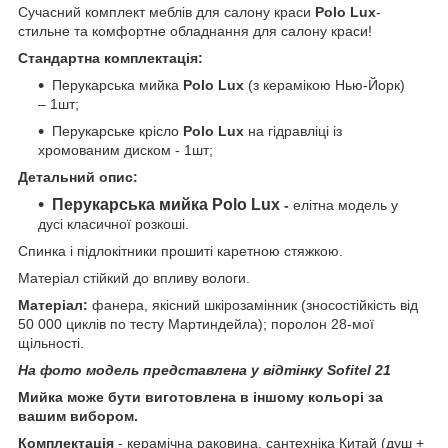
Сучасний комплект меблів для салону краси
Polo Lux
-
стильне та комфортне обладнання для салону краси!
Стандартна комплектація:
Перукарська мийка
Polo Lux
(з керамікою Нью-Йорк)
– 1шт;
Перукарське крісло
Polo Lux
на гідравліці із
хромованим диском - 1шт;
Детальний опис:
Перукарська мийка Polo Lux
-
елітна модель у
дусі класичної розкоші.
Спинка і підлокітники прошиті каретною стяжкою.
Матеріал стійкий до впливу вологи.
Матеріал:
фанера, якісний шкірозамінник (зносостійкість від
50 000 циклів по тесту Мартиндейла); поролон 28-мої
щільності.
На фото модель представлена у відтінку Sofitel 21
Мийка може бути виготовлена в іншому кольорі за
вашим вибором.
Комплектація
- керамічна раковина, сантехніка Китай (душ +