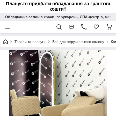
Плануєте придбати обладанання за грантові
кошти?
Обладнання салонів краси, перукарень, СПА-центрів, масаж
Товари та послуги
Все для перукарського салону
Ко