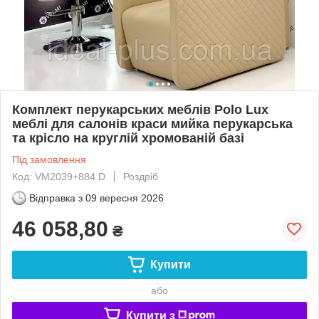
Комплект перукарських меблів Polo Lux
меблі для салонів краси мийка перукарська
та крісло на круглій хромованій базі
Під замовлення
Код: VM2039+884 D
Роздріб
Відправка з
09 вересня 2026
46 058,80
₴
Купити
або
Купити з