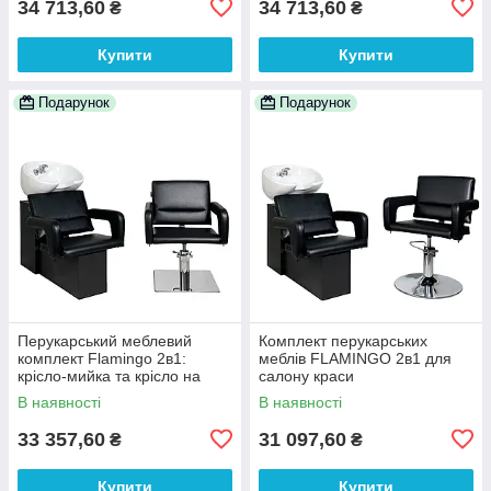
34 713,60
34 713,60
₴
₴
Купити
Купити
Подарунок
Подарунок
Перукарський меблевий
Комплект перукарських
комплект Flamingо 2в1:
меблів FLAMINGO 2в1 для
крісло-мийка та крісло на
салону краси
квадратній хромованій базі
В наявності
В наявності
33 357,60
31 097,60
₴
₴
Купити
Купити