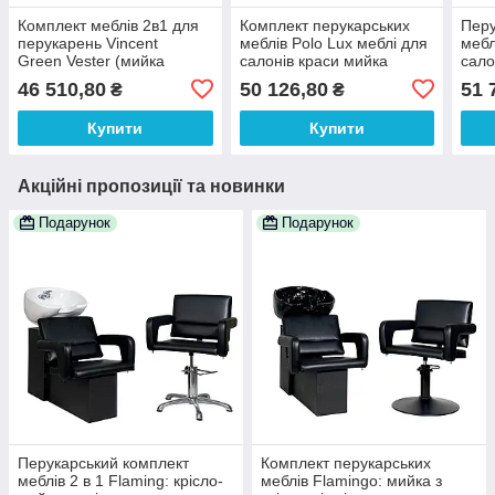
Комплект меблів 2в1 для
Комплект перукарських
Перу
перукарень Vincent
меблів Polo Lux меблі для
мебл
Green Vester (мийка
салонів краси мийка
сало
перукарня та крісло
перукарська та крісло на
перу
46 510,80
50 126,80
51 
₴
₴
майстра)
квадратній хромованій
диск
базі
Купити
Купити
Акційні пропозиції та новинки
Подарунок
Подарунок
Перукарський комплект
Комплект перукарських
меблів 2 в 1 Flaming: крісло-
меблів Flamingо: мийка з