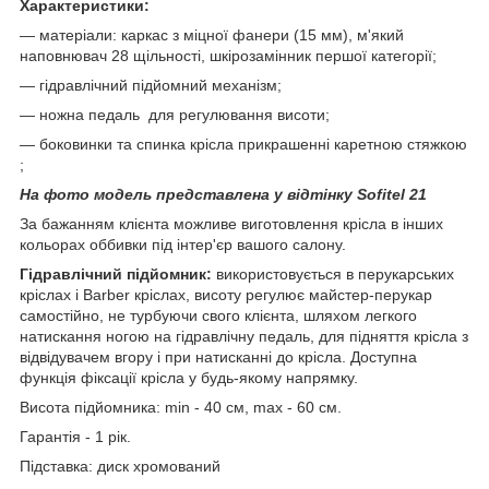
Характеристики:
― матеріали: каркас з міцної фанери (15 мм), м'який
наповнювач 28 щільності, шкірозамінник першої категорії;
― гідравлічний підйомний механізм;
― ножна педаль для регулювання висоти;
― боковинки та спинка крісла прикрашенні каретною стяжкою
;
На фото модель представлена у відтінку Sofitel 21
За бажанням клієнта можливе виготовлення крісла в інших
кольорах оббивки під інтер'єр вашого салону.
Гідравлічний підйомник:
використовується в перукарських
кріслах і Barber кріслах, висоту регулює майстер-перукар
самостійно, не турбуючи свого клієнта, шляхом легкого
натискання ногою на гідравлічну педаль, для підняття крісла з
відвідувачем вгору і при натисканні до крісла. Доступна
функція фіксації крісла у будь-якому напрямку.
Висота підйомника: min - 40 см, max - 60 см.
Гарантія - 1 рік.
Підставка: диск хромований