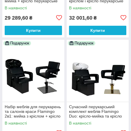
мийка + крісло перукарське
кріслом і крісло перукарське
на чорному диску
В наявності
В наявності
29 289,60
32 001,60
₴
₴
Купити
Купити
Подарунок
Подарунок
Набір меблів для перукарень
Сучасний перукарський
та салонів краси Flamingо
комплект меблів Flamingо
2в1: мийка з кріслом + крісло
Duo: крісло-мийка та крісло
на квадратній чорній базі
на квадратній базі Gold
В наявності
В наявності