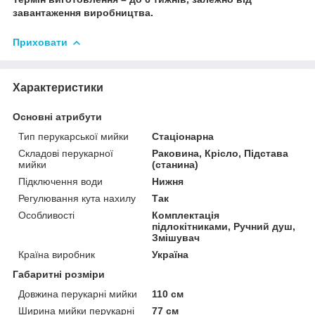
завантаження виробництва.
Приховати
Характеристики
Основні атрибути
Тип перукарської мийки
Стаціонарна
Складові перукарної
Раковина, Крісло, Підстава
мийки
(станина)
Підключення води
Нижня
Регулювання кута нахилу
Так
Особливості
Комплектація
підлокітниками, Ручний душ,
Змішувач
Країна виробник
Україна
Габаритні розміри
Довжина перукарні мийки
110 см
Ширина мийки перукарні
77 см