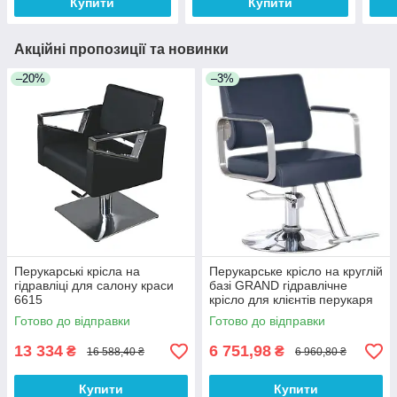
Купити
Купити
Акційні пропозиції та новинки
–20%
–3%
Перукарські крісла на
Перукарське крісло на круглій
гідравліці для салону краси
базі GRAND гідравлічне
6615
крісло для клієнтів перукаря
Готово до відправки
Готово до відправки
13 334
6 751,98
₴
₴
16 588,40 ₴
6 960,80 ₴
Купити
Купити