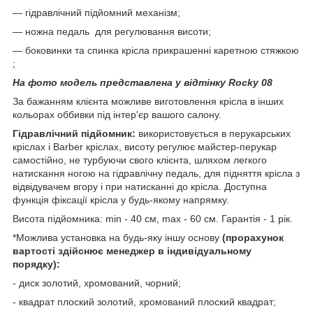
― гідравлічний підйомний механізм;
― ножна педаль для регулювання висоти;
― боковинки та спинка крісла прикрашенні каретною стяжкою
;
На фото модель представлена у відтінку Rocky 08
За бажанням клієнта можливе виготовлення крісла в інших
кольорах оббивки під інтер'єр вашого салону.
Гідравлічний підйомник:
використовується в перукарських
кріслах і Barber кріслах, висоту регулює майстер-перукар
самостійно, не турбуючи свого клієнта, шляхом легкого
натискання ногою на гідравлічну педаль, для підняття крісла з
відвідувачем вгору і при натисканні до крісла. Доступна
функція фіксації крісла у будь-якому напрямку.
Висота підйомника: min - 40 см, max - 60 см. Гарантія - 1 рік.
*Можлива установка на будь-яку іншу основу
(прорахунок
вартості здійснює менеджер в індивідуальному
порядку):
- диск золотий, хромований, чорний;
- квадрат плоский золотий, хромований плоский квадрат;