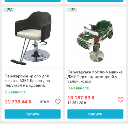
–2%
–1%
Перукарське Крісло-машинка
Перукарське крісло для
ДЖИП для стрижки дітей у
клієнтів А351 Крісло для
салоні краси
перукаря на гідравліці
В наявності
В наявності
18 167,69
₴
11 738,44
₴
11 978 ₴
18 351,20 ₴
Купити
Купити