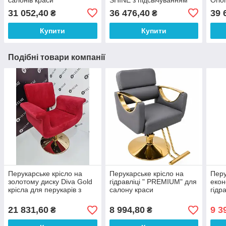
Перукарська крісло-мийка
дзеркало гримерне з
робо
31 052,40
36 476,40
39 
₴
₴
шухлядою VM740
перу
Купити
Купити
Подібні товари компанії
Перукарське крісло на
Перукарське крісло на
Перу
золотому диску Diva Gold
гідравліці " PREMIUM" для
екон
крісла для перукарів з
салону краси
гідр
гідравлічним підйомником
підс
VM866-Gold
21 831,60
8 994,80
9 3
₴
₴