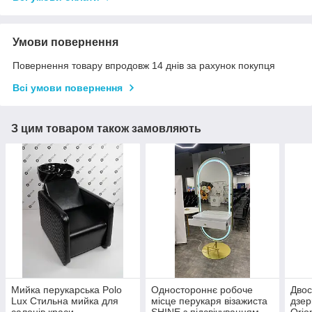
Умови повернення
Повернення товару впродовж 14 днів за рахунок покупця
Всі умови повернення
З цим товаром також замовляють
Мийка перукарська Polo
Одностороннє робоче
Двос
Lux Стильна мийка для
місце перукаря візажиста
дзер
салонів краси
SHINE з підсвічуванням
Orio