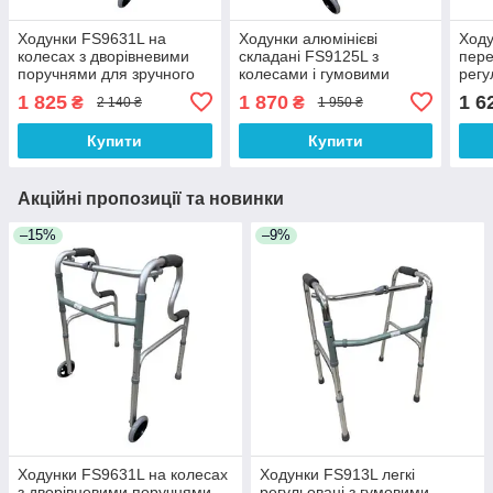
Ходунки FS9631L на
Ходунки алюмінієві
Ходу
колесах з дворівневими
складані FS9125L з
пере
поручнями для зручного
колесами і гумовими
регу
вставання та пересування
ніжками
1 825
1 870
1 6
₴
₴
2 140 ₴
1 950 ₴
Купити
Купити
Акційні пропозиції та новинки
–15%
–9%
Ходунки FS9631L на колесах
Ходунки FS913L легкі
з дворівневими поручнями
регульовані з гумовими