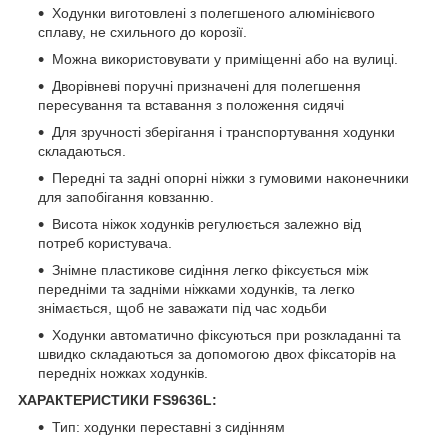
Ходунки виготовлені з полегшеного алюмінієвого
сплаву, не схильного до корозії.
Можна використовувати у приміщенні або на вулиці.
Дворівневі поручні призначені для полегшення
пересування та вставання з положення сидячі
Для зручності зберігання і транспортування ходунки
складаються.
Передні та задні опорні ніжки з гумовими наконечники
для запобігання ковзанню.
Висота ніжок ходунків регулюється залежно від
потреб користувача.
Знімне пластикове сидіння легко фіксується між
передніми та задніми ніжками ходунків, та легко
знімається, щоб не заважати під час ходьби
Ходунки автоматично фіксуються при розкладанні та
швидко складаються за допомогою двох фіксаторів на
передніх ножках ходунків.
ХАРАКТЕРИСТИКИ FS9636L:
Тип: ходунки переставні з сидінням