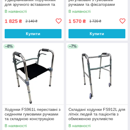
для зручного вставання та
ручками та фіксаторами
пересування
В наявності
В наявності
1 825
1 570
₴
₴
2 140 ₴
1 720 ₴
Купити
Купити
–8%
–7%
Ходунки FS961L переставні з
Складані ходунки FS912L для
сидінням гумовими ручками
літніх людей та пацієнтів з
та складною конструкцією
обмеженою рухливістю
В наявності
В наявності