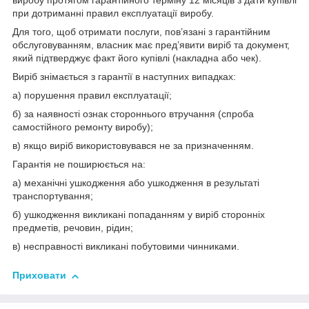
виробу протягом гарантійного терміну 12 місяців з дати купівлі
при дотриманні правил експлуатації виробу.
Для того, щоб отримати послуги, пов’язані з гарантійним
обслуговуванням, власник має пред’явити виріб та документ,
який підтверджує факт його купівлі (накладна або чек).
Виріб знімається з гарантії в наступних випадках:
а) порушення правил експлуатації;
б) за наявності ознак стороннього втручання (спроба
самостійного ремонту виробу);
в) якщо виріб використовувався не за призначенням.
Гарантія не поширюється на:
а) механічні ушкодження або ушкодження в результаті
транспортування;
б) ушкодження викликані попаданням у виріб сторонніх
предметів, речовин, рідин;
в) несправності викликані побутовими чинниками.
Приховати