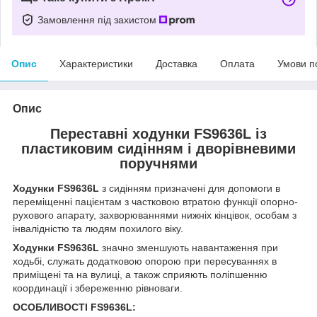
Замовлення під захистом
Опис
Характеристики
Доставка
Оплата
Умови п
Опис
Переставні ходунки FS9636L із
пластиковим сидінням і дворівневими
поручнями
Ходунки FS9636L
з сидінням призначені для допомоги в
переміщенні пацієнтам з частковою втратою функції опорно-
рухового апарату, захворюваннями нижніх кінцівок, особам з
інвалідністю та людям похилого віку.
Ходунки FS9636L
значно зменшують навантаження при
ходьбі, служать додатковою опорою при пересуваннях в
приміщені та на вулиці, а також сприяють поліпшенню
координації і збереженню рівноваги.
ОСОБЛИВОСТІ FS9636L: