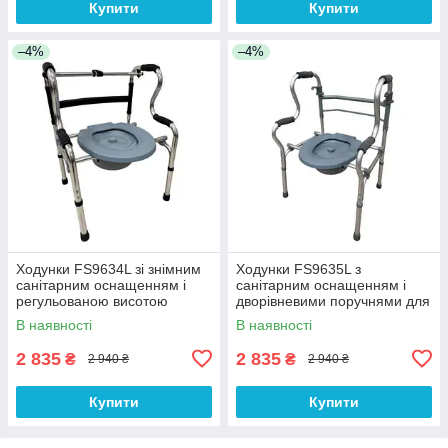
Купити
Купити
–4%
–4%
Ходунки FS9634L зі знімним
Ходунки FS9635L з
санітарним оснащенням і
санітарним оснащенням і
регульованою висотою
дворівневими поручнями для
зручності вставання
В наявності
В наявності
2 835
2 835
₴
₴
2 940 ₴
2 940 ₴
Купити
Купити