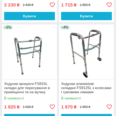
2 230
1 715
₴
₴
2 430 ₴
1 850 ₴
Купити
Купити
–5%
–4%
Ходунки крокуючі FS915L
Ходунки алюмінієві
складні для пересування в
складані FS9125L з колесами
приміщенні та на вулиці
і гумовими ніжками
В наявності
В наявності
1 825
1 870
₴
₴
1 930 ₴
1 950 ₴