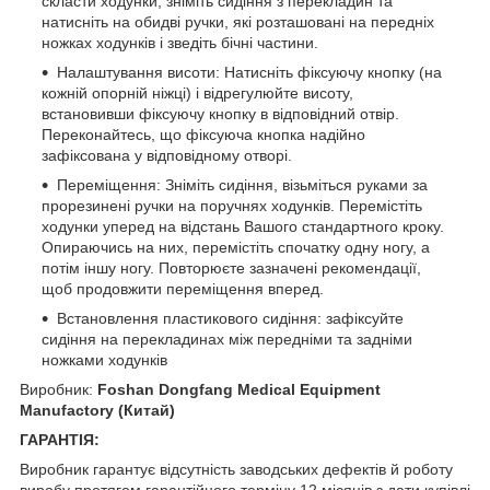
скласти ходунки, зніміть сидіння з перекладин та
натисніть на обидві ручки, які розташовані на передніх
ножках ходунків і зведіть бічні частини.
Налаштування висоти: Натисніть фіксуючу кнопку (на
кожній опорній ніжці) і відрегулюйте висоту,
встановивши фіксуючу кнопку в відповідний отвір.
Переконайтесь, що фіксуюча кнопка надійно
зафіксована у відповідному отворі.
Переміщення: Зніміть сидіння, візьміться руками за
прорезинені ручки на поручнях ходунків. Перемістіть
ходунки уперед на відстань Вашого стандартного кроку.
Опираючись на них, перемістіть спочатку одну ногу, а
потім іншу ногу. Повторюєте зазначені рекомендації,
щоб продовжити переміщення вперед.
Встановлення пластикового сидіння: зафіксуйте
сидіння на перекладинах між передніми та задніми
ножками ходунків
Виробник:
Foshan Dongfang Medical Equipment
Manufactory
(Китай)
ГАРАНТІЯ:
Виробник гарантує відсутність заводських дефектів й роботу