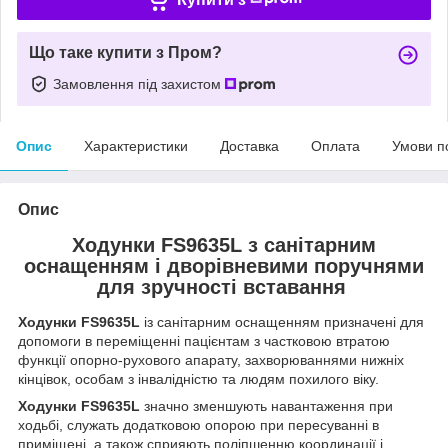
Що таке купити з Пром?
Замовлення під захистом
Опис
Характеристики
Доставка
Оплата
Умови п
Опис
Ходунки FS9635L з санітарним
оснащенням і дворівневими поручнями
для зручності вставання
Ходунки FS9635L
із санітарним оснащенням призначені для
допомоги в переміщенні пацієнтам з частковою втратою
функції опорно-рухового апарату, захворюваннями нижніх
кінцівок, особам з інвалідністю та людям похилого віку.
Ходунки FS9635L
значно зменшують навантаження при
ходьбі, служать додатковою опорою при пересуванні в
приміщені, а також сприяють поліпшенню координації і