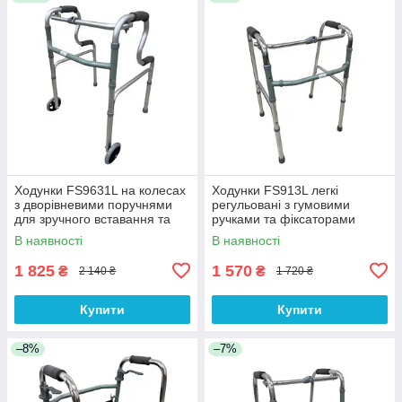
Ходунки FS9631L на колесах
Ходунки FS913L легкі
з дворівневими поручнями
регульовані з гумовими
для зручного вставання та
ручками та фіксаторами
пересування
В наявності
В наявності
1 825
1 570
₴
₴
2 140 ₴
1 720 ₴
Купити
Купити
–8%
–7%