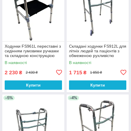
Ходунки FS961L переставні з
Складані ходунки FS912L для
сидінням гумовими ручками
літніх людей та пацієнтів з
та складною конструкцією
обмеженою рухливістю
В наявності
В наявності
2 230
1 715
₴
₴
2 430 ₴
1 850 ₴
Купити
Купити
–5%
–4%