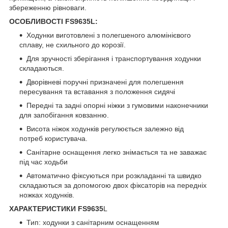
збереженню рівноваги.
ОСОБЛИВОСТІ FS9635L:
Ходунки виготовлені з полегшеного алюмінієвого
сплаву, не схильного до корозії.
Для зручності зберігання і транспортування ходунки
складаються.
Дворівневі поручні призначені для полегшення
пересування та вставання з положення сидячі
Передні та задні опорні ніжки з гумовими наконечники
для запобігання ковзанню.
Висота ніжок ходунків регулюється залежно від
потреб користувача.
Санітарне оснащення легко знімається та не заважає
під час ходьби
Автоматично фіксуються при розкладанні та швидко
складаються за допомогою двох фіксаторів на передніх
ножках ходунків.
ХАРАКТЕРИСТИКИ FS
9635
L
Тип: ходунки з санітарним оснащенням