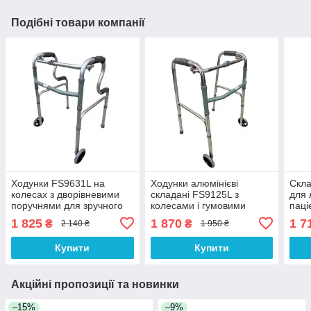
Подібні товари компанії
Ходунки FS9631L на
Ходунки алюмінієві
Скла
колесах з дворівневими
складані FS9125L з
для 
поручнями для зручного
колесами і гумовими
паці
вставання та пересування
ніжками
рухл
1 825
1 870
1 7
₴
₴
2 140 ₴
1 950 ₴
Купити
Купити
Акційні пропозиції та новинки
–15%
–9%