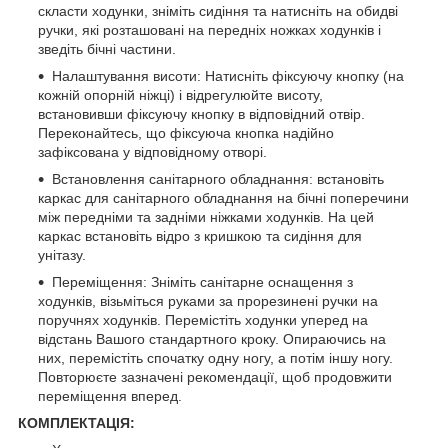
скласти ходунки, зніміть сидіння та натисніть на обидві
ручки, які розташовані на передніх ножках ходунків і
зведіть бічні частини.
Налаштування висоти: Натисніть фіксуючу кнопку (на
кожній опорній ніжці) і відрегулюйте висоту,
встановивши фіксуючу кнопку в відповідний отвір.
Переконайтесь, що фіксуюча кнопка надійно
зафіксована у відповідному отворі.
Встановлення санітарного обладнання: встановіть
каркас для санітарного обладнання на бічні поперечини
між передніми та задніми ніжками ходунків. На цей
каркас встановіть відро з кришкою та сидіння для
унітазу.
Переміщення: Зніміть санітарне оснащення з
ходунків, візьміться руками за прорезинені ручки на
поручнях ходунків. Перемістіть ходунки уперед на
відстань Вашого стандартного кроку. Опираючись на
них, перемістіть спочатку одну ногу, а потім іншу ногу.
Повторюєте зазначені рекомендації, щоб продовжити
переміщення вперед.
КОМПЛЕКТАЦІЯ: