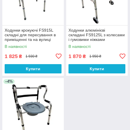
Ходунки крокуючі FS915L
Ходунки алюмінієві
складні для пересування в
складані FS9125L з колесами
приміщенні та на вулиці
і гумовими ніжками
В наявності
В наявності
1 825
1 870
₴
₴
1 930 ₴
1 950 ₴
Купити
Купити
–4%