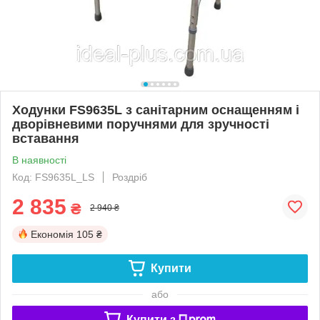
Ходунки FS9635L з санітарним оснащенням і
дворівневими поручнями для зручності
вставання
В наявності
Код: FS9635L_LS
Роздріб
2 835
₴
2 940 ₴
Економія
105 ₴
Купити
або
Купити з