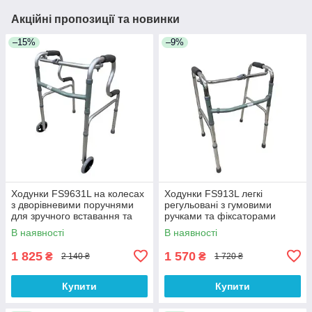
Акційні пропозиції та новинки
–15%
–9%
Ходунки FS9631L на колесах
Ходунки FS913L легкі
з дворівневими поручнями
регульовані з гумовими
для зручного вставання та
ручками та фіксаторами
пересування
В наявності
В наявності
1 825
1 570
₴
₴
2 140 ₴
1 720 ₴
Купити
Купити