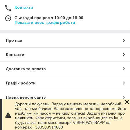
Контакти
Сьогодні працює з 10:00 до 18:00
Показати весь графік роботи
Про нас
Контакти
Доставка та оплата
Графік роботи
Повна версія сайту
Дорогий покупець! Зараз у нашому магазині неробочий
час, але ми бачимо Ваше замовлення та опрацюємо його
Сайт створено на маркетплейсі
Prom.ua
найближчим часом – не хвилюйтесь! Задати питання про
наявність, характеристики, терміни виробництва та інше
будь ласка: наші месенджери:VIBER,WATSAPP на
Політика конфіденційності
номерах +380503914668