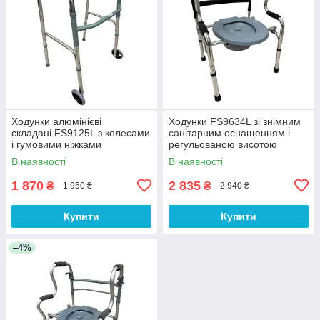
Ходунки алюмінієві
Ходунки FS9634L зі знімним
складані FS9125L з колесами
санітарним оснащенням і
і гумовими ніжками
регульованою висотою
В наявності
В наявності
1 870
2 835
₴
₴
1 950 ₴
2 940 ₴
Купити
Купити
–4%