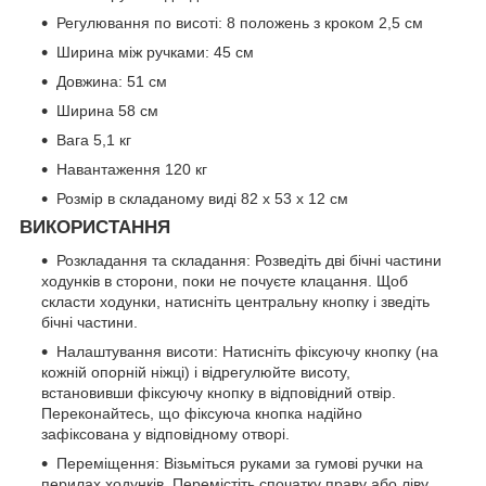
Регулювання по висоті: 8 положень з кроком 2,5 см
Ширина між ручками: 45 см
Довжина: 51 см
Ширина 58 см
Вага 5,1 кг
Навантаження 120 кг
Розмір в складаному виді 82 х 53 х 12 см
ВИКОРИСТАННЯ
Розкладання та складання: Розведіть дві бічні частини
ходунків в сторони, поки не почуєте клацання. Щоб
скласти ходунки, натисніть центральну кнопку і зведіть
бічні частини.
Налаштування висоти: Натисніть фіксуючу кнопку (на
кожній опорній ніжці) і відрегулюйте висоту,
встановивши фіксуючу кнопку в відповідний отвір.
Переконайтесь, що фіксуюча кнопка надійно
зафіксована у відповідному отворі.
Переміщення: Візьміться руками за гумові ручки на
перилах ходунків. Перемістіть спочатку праву або ліву