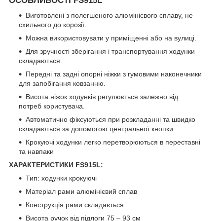
ОСОБЛИВОСТІ FS915L
Виготовлені з полегшеного алюмінієвого сплаву, не
схильного до корозії.
Можна використовувати у приміщенні або на вулиці.
Для зручності зберігання і транспортування ходунки
складаються.
Передні та задні опорні ніжки з гумовими наконечники
для запобігання ковзанню.
Висота ніжок ходунків регулюється залежно від
потреб користувача.
Автоматично фіксуються при розкладанні та швидко
складаються за допомогою центральної кнопки.
Крокуючі ходунки легко перетворюються в переставні
та навпаки
ХАРАКТЕРИСТИКИ FS915L:
Тип: ходунки крокуючі
Матеріал рами алюмінієвий сплав
Конструкція рами складається
Висота ручок від підлоги 75 – 93 см