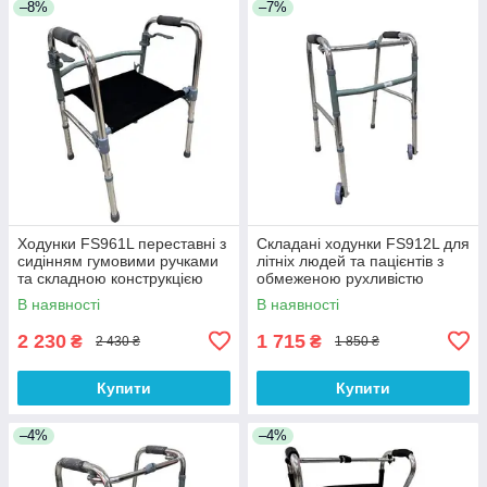
–8%
–7%
Ходунки FS961L переставні з
Складані ходунки FS912L для
сидінням гумовими ручками
літніх людей та пацієнтів з
та складною конструкцією
обмеженою рухливістю
В наявності
В наявності
2 230
1 715
₴
₴
2 430 ₴
1 850 ₴
Купити
Купити
–4%
–4%