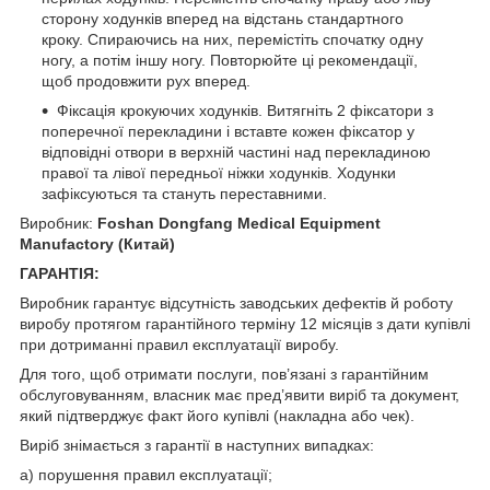
сторону ходунків вперед на відстань стандартного
кроку. Спираючись на них, перемістіть спочатку одну
ногу, а потім іншу ногу. Повторюйте ці рекомендації,
щоб продовжити рух вперед.
Фіксація крокуючих ходунків. Витягніть 2 фіксатори з
поперечної перекладини і вставте кожен фіксатор у
відповідні отвори в верхній частині над перекладиною
правої та лівої передньої ніжки ходунків. Ходунки
зафіксуються та стануть переставними.
Виробник:
Foshan Dongfang Medical Equipment
Manufactory
(Китай)
ГАРАНТІЯ:
Виробник гарантує відсутність заводських дефектів й роботу
виробу протягом гарантійного терміну 12 місяців з дати купівлі
при дотриманні правил експлуатації виробу.
Для того, щоб отримати послуги, пов’язані з гарантійним
обслуговуванням, власник має пред’явити виріб та документ,
який підтверджує факт його купівлі (накладна або чек).
Виріб знімається з гарантії в наступних випадках:
а) порушення правил експлуатації;