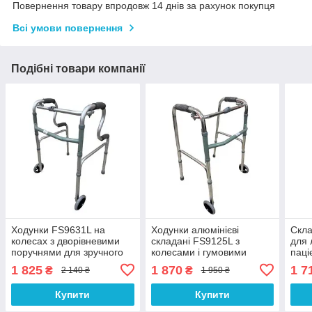
Повернення товару впродовж 14 днів за рахунок покупця
Всі умови повернення
Подібні товари компанії
Ходунки FS9631L на
Ходунки алюмінієві
Скла
колесах з дворівневими
складані FS9125L з
для 
поручнями для зручного
колесами і гумовими
паці
вставання та пересування
ніжками
рухл
1 825
1 870
1 7
₴
₴
2 140 ₴
1 950 ₴
Купити
Купити