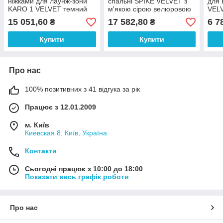
ніжками для лаунж-зони
спальні SPIKE VELVET з
для 
KARO 1 VELVET темний
м'якою сірою велюровою
VELV
беж велюрове крісло для
оббивкою М'яке крісло
дому
15 051,60
17 582,80
6 7
₴
₴
гостей
для гостей
каф
Купити
Купити
Про нас
100% позитивних з 41 відгука за рік
Працює з 12.01.2009
м. Київ
Киевская 8, Київ, Україна
Контакти
Сьогодні працює з 10:00 до 18:00
Показати весь графік роботи
Про нас