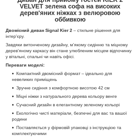
VELVET зелена софа на високих
дерев'яних ніжках з велюровою
оббивкою
Двомісний диван Signal Kier 2
– стильне рішення для
інтер'єру.
Завдяки витонченому дизайну, м'якому сидінню та міцному
дерев'яному каркасу він стане улюбленим місцем відпочинку
у вітальні, спальні чи навіть офісі.
Переваги моделі:
Компактний двомісний формат – ідеально для
невеликих приміщень
Зручне сидіння з комфортною висотою 42 см
Міцні ніжки з натурального дерева кольору венге
Сучасний дизайн в елегантному зеленому кольорі
Екологічно чисті матеріали, безпечні для вас та вашої
родини
Поставляється у фірмовій упаковці з інструкцією та
комплектуючими