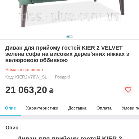
Диван для прийому гостей KIER 2 VELVET
зелена софа на високих дерев'яних ніжках з
велюровою оббивкою
Немає в наявності
Код: KIER2V78W_SL
Роздріб
21 063,20
₴
Опис
Характеристики
Доставка
Оплата
Умови п
Опис
Диван для прийому гостей KIER 2