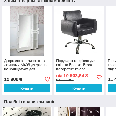
З цим товаром також замовляють
Дзеркало з поличкою та
Перукарське крісло для
Перу
лампами М409 дзеркало
клієнта Бронкс_Bronx
трьо
на коліщатках для
поворотне крісло
підс
перукарні візажу шоурумів
перукаря з регулюванням
стіл
10 503,64
від
₴
висоти в салон краси
перу
12 900
11 
₴
від 10 718 ₴
Купити
Купити
Подібні товари компанії