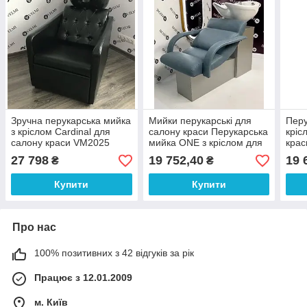
Зручна перукарська мийка
Мийки перукарські для
Перу
з кріслом Cardinal для
салону краси Перукарська
кріс
салону краси VM2025
мийка ONE з кріслом для
крас
перукарень
для 
27 798
19 752,40
19 
₴
₴
(120
Купити
Купити
Про нас
100% позитивних з 42 відгуків за рік
Працює з 12.01.2009
м. Київ