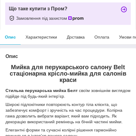
Що таке купити з Пром?
Замовлення під захистом
Опис
Характеристики
Доставка
Оплата
Умови п
Опис
Мийка для перукарського салону Belt
стаціонарна крісло-мийка для салонів
краси
Стильна перукарська мийка Белт
своїм зовнішнім виглядом
підійде під будь-який інтер'єр.
Широкі підлокітники повторюють контур тіла клієнта, що
забезпечує комфорт і зручність на час процедури. Колірна
гама дозволить вибрати варіант, який вам підходить. Як
декорацію використаний ремінець на бічній частині мийки.
Елегантні форми та сучасні колірні рішення гармонійно
впишуться в інтер'єр вашого салону.