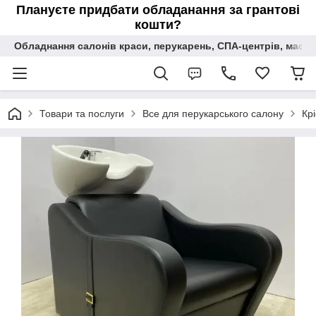
Плануєте придбати обладанання за грантові
кошти?
Обладнання салонів краси, перукарень, СПА-центрів, масаж
Товари та послуги
Все для перукарського салону
Кр