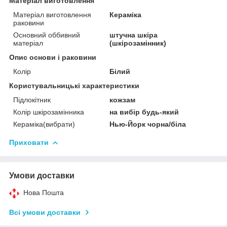
Матеріал виготовлення
Матеріал виготовлення
Кераміка
раковини
Основний оббивний
штучна шкіра
матеріал
(шкірозамінник)
Опис основи і раковини
Колір
Білий
Користувальницькі характеристики
Підлокітник
кожзам
Колір шкірозамінника
на вибір будь-який
Кераміка(вибрати)
Нью-Йорк чорна/біла
Приховати
Умови доставки
Нова Пошта
Всі умови доставки