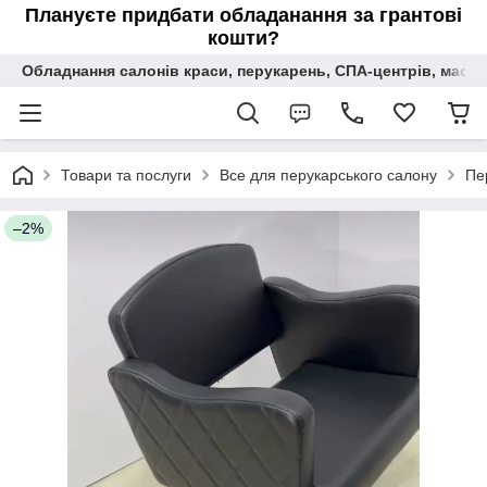
Плануєте придбати обладанання за грантові
кошти?
Обладнання салонів краси, перукарень, СПА-центрів, масаж
Товари та послуги
Все для перукарського салону
Пе
–2%