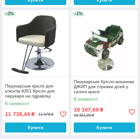
Купити
Купити
–2%
–1%
Перукарське Крісло-машинка
Перукарське крісло для
ДЖИП для стрижки дітей у
клієнтів А351 Крісло для
салоні краси
перукаря на гідравліці
В наявності
В наявності
18 167,69
₴
11 738,44
₴
11 978 ₴
18 351,20 ₴
Купити
Купити