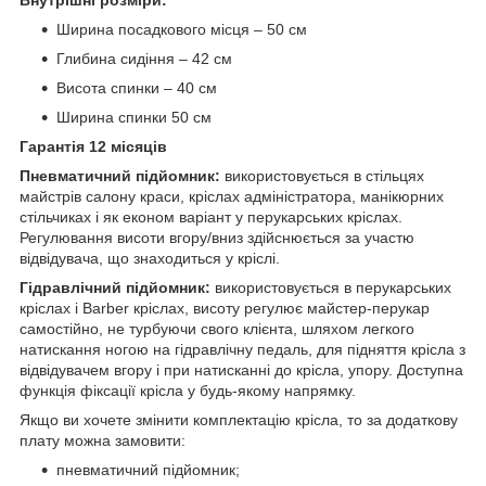
Внутрішні розміри:
Ширина посадкового місця – 50 см
Глибина сидіння – 42 см
Висота спинки – 40 см
Ширина спинки 50 см
Гарантія 12 місяців
Пневматичний підйомник:
використовується в стільцях
майстрів салону краси, кріслах адміністратора, манікюрних
стільчиках і як економ варіант у перукарських кріслах.
Регулювання висоти вгору/вниз здійснюється за участю
відвідувача, що знаходиться у кріслі.
Гідравлічний підйомник:
використовується в перукарських
кріслах і Barber кріслах, висоту регулює майстер-перукар
самостійно, не турбуючи свого клієнта, шляхом легкого
натискання ногою на гідравлічну педаль, для підняття крісла з
відвідувачем вгору і при натисканні до крісла, упору. Доступна
функція фіксації крісла у будь-якому напрямку.
Якщо ви хочете змінити комплектацію крісла, то за додаткову
плату можна замовити:
пневматичний підйомник;