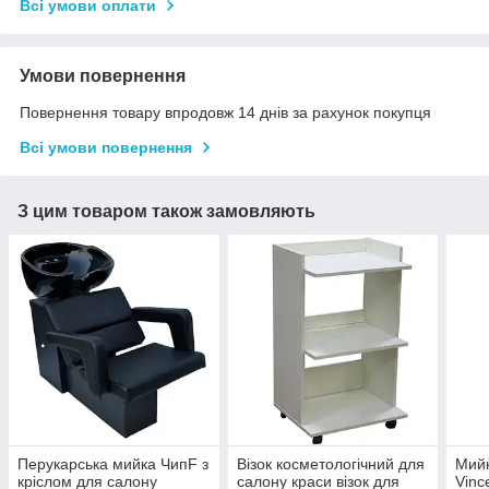
Всі умови оплати
Умови повернення
Повернення товару впродовж 14 днів за рахунок покупця
Всі умови повернення
З цим товаром також замовляють
Перукарська мийка ЧипF з
Візок косметологічний для
Мийк
кріслом для салону
салону краси візок для
Vinc