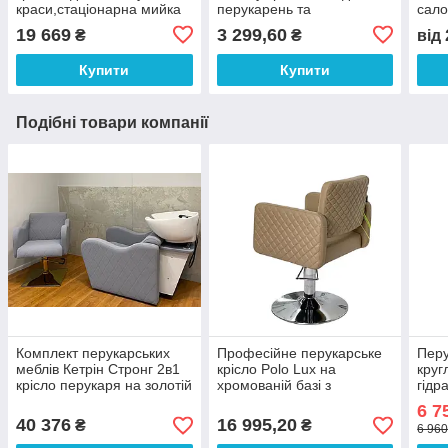
краси,стаціонарна мийка
перукарень та
сало
для перукарень
косметологічних кабінетів
перу
19 669
3 299,60
₴
₴
від
(120*65*96)
VM917
Купити
Купити
Подібні товари компанії
Комплект перукарських
Професійне перукарське
Перу
меблів Кетрін Стронг 2в1
крісло Polo Lux на
круг
крісло перукаря на золотій
хромованій базі з
гідр
квадратній базі + крісло-
гідравлічним
кліє
6 7
мийка
підйомником колір Rocky
40 376
16 995,20
₴
₴
6 960
08