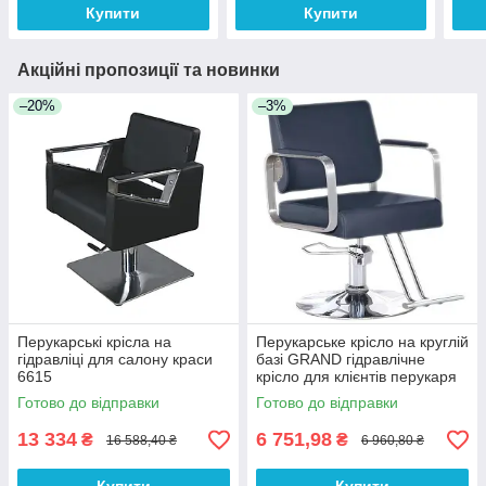
Купити
Купити
Акційні пропозиції та новинки
–20%
–3%
Перукарські крісла на
Перукарське крісло на круглій
гідравліці для салону краси
базі GRAND гідравлічне
6615
крісло для клієнтів перукаря
Готово до відправки
Готово до відправки
13 334
6 751,98
₴
₴
16 588,40 ₴
6 960,80 ₴