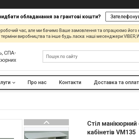
ридбати обладанання за грантові кошти?
Зателефонув
еробочий час, але ми бачимо Ваше замовлення та опрацюємо його
и, терміни виробництва та інше будь ласка: наші месенджери:VIBE
ь, СПА-
икюрних
слуги
Про нас
Контакти
Доставка та опла
Стіл манікюрний
кабінетів VM135