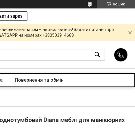
Кошик
ати зараз
 найближчим часом – не хвилюйтесь! Задати питання про
R,WATSAPP на номерах +380503914668
та
Повернення та обмін
 однотумбовий Diana меблі для манікюрних