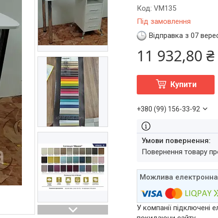
Код:
VM135
Під замовлення
Відправка з 07 вере
11 932,80 ₴
Купити
+380 (99) 156-33-92
повернення товару п
У компанії підключені е