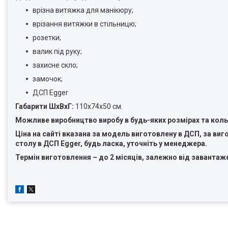
врізна витяжка для манікюру;
врізання витяжки в стільницю;
розетки;
валик під руку;
захисне скло;
замочок;
ДСП Egger
Габарити ШхВхГ:
110х74х50 см.
Можливе виробництво виробу в будь-яких розмірах та коль
Ціна на сайті вказана за модель виготовлену в ДСП, за ви
столу в ДСП Egger, будь ласка, уточніть у менеджера.
Термін виготовлення – до 2 місяців, залежно від завантаж