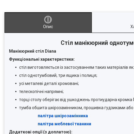
Опис
Х
Стіл манікюрний однотум
Манікюрний стіл Diana
Функціональні характеристики:
стіл виготовляється із застосуванням таких матеріалів я
стіл однотумбовий, три ящика і полиця;
усі металеві деталі хромовані;
телескопічні напрямні;
торці столу оберігає від ушкоджень протиударна кромка 
тумба обшита шкірозамінником, прошивка гудзиками або
палітра шкірозамінника
палітра меблево
ї тканини
Додаткові опції (з доплатою):