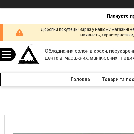
Плануєте п
Дорогий покупець! Зараз у нашому магазині н
наявність, характеристик
Обладнання салонів краси, перукарен
центрів, масажних, манікюрних і пед
кабінетів.
Головна
Товари та по