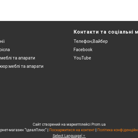
Контакти та соціальні 
нії
Телефон,Вайбер
рісла
Facebook
:меблі та апарати
YouTube
кюр:меблі та апарати
Сайт створений на маркетплейсі
Prom.ua
Інтернет-магазин "ІдеалПлюс" |
Поскаржитися на контент
|
Політика конфіденційн
Select Language
▼