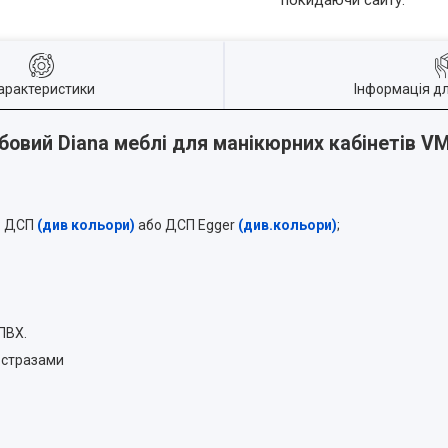
покидаючи сайту.
арактеристики
Інформація д
бовий Diana меблі для манікюрних кабінетів V
к: ДСП
(див кольори)
або ДСП Egger
(див.кольори)
;
ПВХ.
 стразами