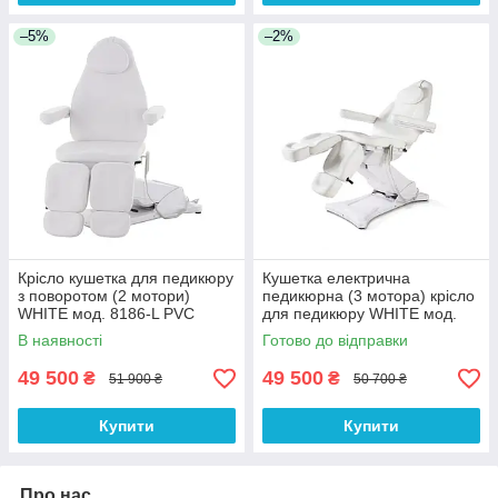
–5%
–2%
Крісло кушетка для педикюру
Кушетка електрична
з поворотом (2 мотори)
педикюрна (3 мотора) крісло
WHITE мод. 8186-L PVC
для педикюру WHITE мод.
крісло електричне педикюрне
8185-L PVC крісла лікаря
В наявності
Готово до відправки
подолога
49 500
49 500
₴
₴
51 900 ₴
50 700 ₴
Купити
Купити
Про нас