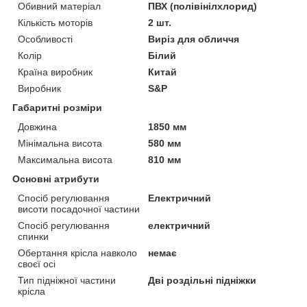
Обивний матеріал
ПВХ (полівінілхлорид)
Кількість моторів
2 шт.
Особливості
Виріз для обличчя
Колір
Білий
Країна виробник
Китай
Виробник
S&P
Габаритні розміри
Довжина
1850 мм
Мінімальна висота
580 мм
Максимальна висота
810 мм
Основні атрибути
Спосіб регулювання
Електричний
висоти посадочної частини
Спосіб регулювання
електричний
спинки
Обертання крісла навколо
немає
своєї осі
Тип підніжної частини
Дві роздільні підніжки
крісла