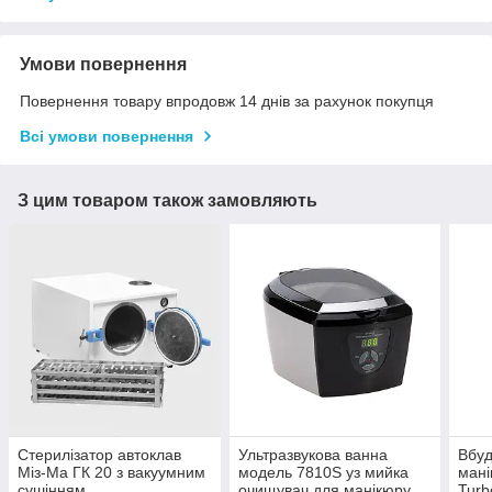
Умови повернення
Повернення товару впродовж 14 днів за рахунок покупця
Всі умови повернення
З цим товаром також замовляють
Стерилізатор автоклав
Ультразвукова ванна
Вбуд
Міз-Ма ГК 20 з вакуумним
модель 7810S уз мийка
мані
сушінням
очищувач для манікюру
Turb