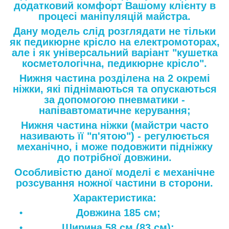
додатковий комфорт Вашому клієнту в
процесі маніпуляцій майстра.
Дану модель слід розглядати не тільки
як педикюрне крісло на електромоторах,
але і як універсальний варіант "кушетка
косметологічна, педикюрне крісло".
Нижня частина розділена на 2 окремі
ніжки, які піднімаються та опускаються
за допомогою пневматики -
напівавтоматичне керування;
Нижня частина ніжки (майстри часто
називають її "п'ятою") - регулюється
механічно, і може подовжити підніжку
до потрібної довжини.
Особливістю даної моделі
є механічне
розсування ножної частини в сторони.
Характеристика:
Довжина 185 см;
Ширина 58 см (83 см);