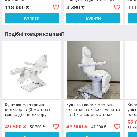
(нер
118 000
3 390
11 
₴
₴
нап
Купити
Купити
Подібні товари компанії
Кушетка електрична
Кушетка косметологічна
Косм
педикюрна (3 мотора)
електрична крісло-кушетка
унів
крісло для педикюру
на 3-х електромоторах
елек
WHITE мод. 8185-L PVC
для лікарів косметологів
кріс
52 
крісла лікаря подолога
L337- W
подо
49 500
43 900
₴
₴
50 700 ₴
47 000 ₴
66 44