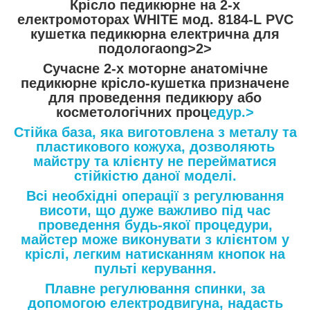
Крісло педикюрне на 2-х
електромоторах WHITE мод. 8184-L PVC
кушетка педикюрна електрична для
подологаong>2>
Сучасне 2-х моторне анатомічне
педикюрне крісло-кушетка призначене
для проведення педикюру або
косметологічних проц
едур.>
Стійка база, яка виготовлена ​​з металу та
пластикового кожуха, дозволяють
майстру та клієнту не перейматися
стійкістю даної моделі.
Всі необхідні операції з регулювання
висоти, що дуже важливо під час
проведення будь-якої процедури,
майстер може виконувати з клієнтом у
кріслі, легким натисканням кнопок на
пульті керування.
Плавне регулювання спинки, за
допомогою електродвигуна, надасть