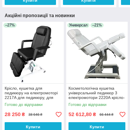
Купити
Купити
Акційні пропозиції та новинки
–27%
Универсал
–21%
Крісло, кушетка для
Косметологічна кушетка
педикюру на електромоторі
універсальний педикюр 3
2217А для педикюру, для
електромотори 2220А крісло-
косметології, для татуажу
кушетка для подолога
Готово до відправки
Готово до відправки
28 250
52 612,80
₴
₴
38 646 ₴
66 444 ₴
Купити
Купити