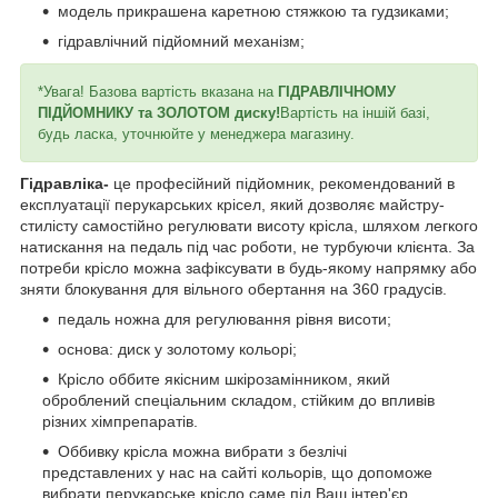
модель прикрашена каретною стяжкою та гудзиками;
гідравлічний підйомний механізм;
*Увага! Базова вартість вказана на
ГІДРАВЛІЧНОМУ
ПІДЙОМНИКУ та ЗОЛОТОМ диску!
Вартість на іншій базі,
будь ласка, уточнюйте у менеджера магазину.
Гідравліка-
це професійний підйомник, рекомендований в
експлуатації перукарських крісел, який дозволяє майстру-
стилісту самостійно регулювати висоту крісла, шляхом легкого
натискання на педаль під час роботи, не турбуючи клієнта. За
потреби крісло можна зафіксувати в будь-якому напрямку або
зняти блокування для вільного обертання на 360 градусів.
педаль ножна для регулювання рівня висоти;
основа: диск у золотому кольорі;
Крісло оббите якісним шкірозамінником, який
оброблений спеціальним складом, стійким до впливів
різних хімпрепаратів.
Оббивку крісла можна вибрати з безлічі
представлених у нас на сайті кольорів, що допоможе
вибрати перукарське крісло саме під Ваш інтер'єр.