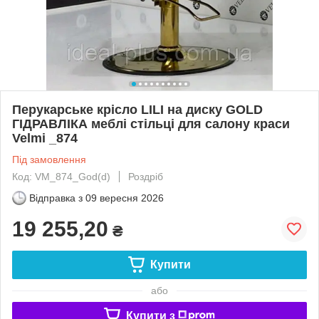
Перукарське крісло LILI на диску GOLD
ГІДРАВЛІКА меблі стільці для салону краси
Velmi _874
Під замовлення
Код: VM_874_God(d)
Роздріб
Відправка з
09 вересня 2026
19 255,20
₴
Купити
або
Купити з