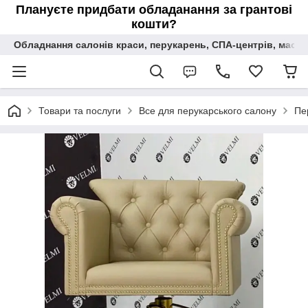
Плануєте придбати обладанання за грантові
кошти?
Обладнання салонів краси, перукарень, СПА-центрів, масаж
Товари та послуги
Все для перукарського салону
Пе