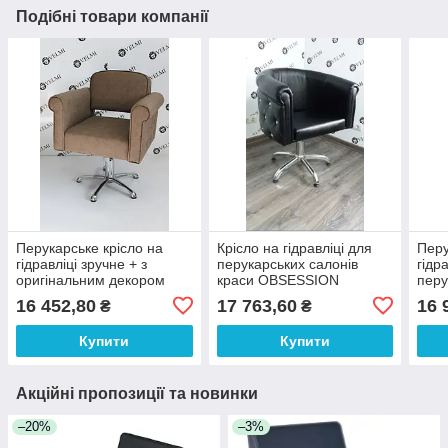
Подібні товари компанії
Перукарське крісло на
Крісло на гідравліці для
Перу
гідравліці зручне + з
перукарських салонів
гідр
оригінальним декором
краси OBSESSION
перу
для клієнтів салону краси
перукарські крісла VM856
для 
16 452,80
17 763,60
16 
₴
₴
Perfetto VM877
Купити
Купити
Акційні пропозиції та новинки
–20%
–3%