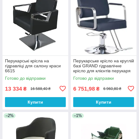
Перукарські крісла на
Перукарське крісло на круглій
гідравліці для салону краси
базі GRAND гідравлічне
6615
крісло для клієнтів перукаря
Готово до відправки
Готово до відправки
13 334
6 751,98
₴
₴
16 588,40 ₴
6 960,80 ₴
Купити
Купити
–2%
–1%