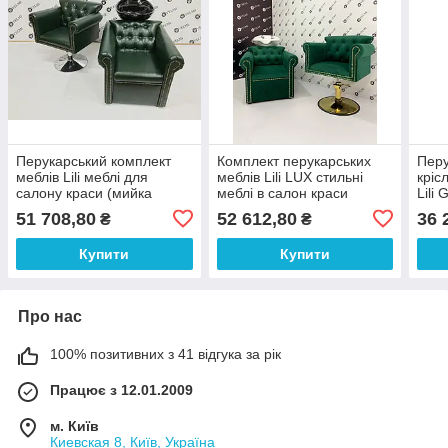
Перукарський комплект
Комплект перукарських
Перу
меблів Lili меблі для
меблів Lili LUX стильні
кріс
салону краси (мийка
меблі в салон краси
Lili 
перукарська + крісло на
(мийка та крісло на
51 708,80
52 612,80
36 
₴
₴
дисковій базі) Green
золотому диску)
Купити
Купити
Про нас
100% позитивних з 41 відгука за рік
Працює з 12.01.2009
м. Київ
Киевская 8, Київ, Україна