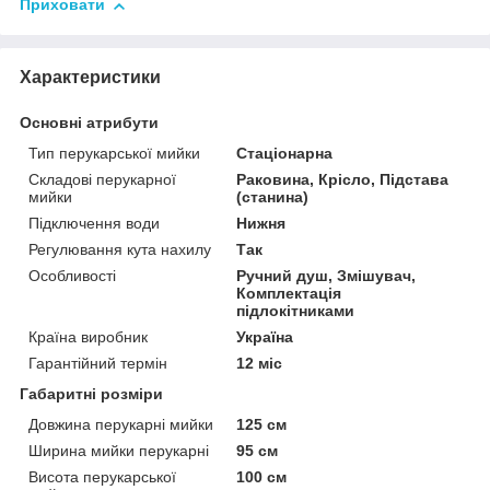
Приховати
Характеристики
Основні атрибути
Тип перукарської мийки
Стаціонарна
Складові перукарної
Раковина, Крісло, Підстава
мийки
(станина)
Підключення води
Нижня
Регулювання кута нахилу
Так
Особливості
Ручний душ, Змішувач,
Комплектація
підлокітниками
Країна виробник
Україна
Гарантійний термін
12 міс
Габаритні розміри
Довжина перукарні мийки
125 см
Ширина мийки перукарні
95 см
Висота перукарської
100 см