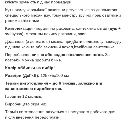
клієнту зручність під час процедури.
Кут нахилу керамічної раковини регулюється за допомогою
спеціального механізму, тому майстру зручно працюватиме з
різними клієнтами.
Комплектація
- керамічна раковина, сантехніка китай (душ +
змішувач), механізм нахилу раковини, злив.
Додатково (з доплатою) можна придбати силіконову накладку
під шию клієнта або захисний чохол,італійська сантехника.
Передбачено
нижнє або заднє підключення води.
За
потреби можна зробити бічне.
Колір оббивки на вибір!
Розміри (ДхГхВ):
125х95х100 см
Термін виготовлення – до 6 тижнів, залежно від
завантаження виробництва.
Гарантія 12 місяців;
Виробництво України;
Термін виготовлення рахується з наступного робочого дня,
після внесення передоплати.