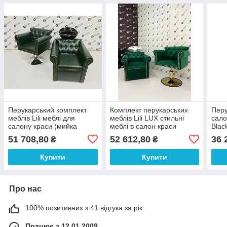
Перукарський комплект
Комплект перукарських
Перу
меблів Lili меблі для
меблів Lili LUX стильні
сало
салону краси (мийка
меблі в салон краси
Blac
перукарська + крісло на
(мийка та крісло на
зол
51 708,80
52 612,80
36 
₴
₴
дисковій базі) Green
золотому диску)
Купити
Купити
Про нас
100% позитивних з 41 відгука за рік
Працює з 12.01.2009