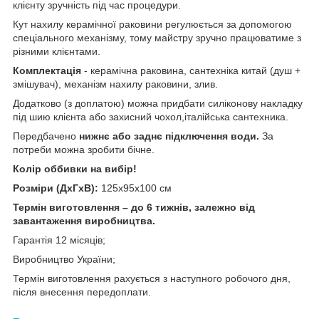
клієнту зручність під час процедури.
Кут нахилу керамічної раковини регулюється за допомогою
спеціального механізму, тому майстру зручно працюватиме з
різними клієнтами.
Комплектація
- керамічна раковина, сантехніка китай (душ +
змішувач), механізм нахилу раковини, злив.
Додатково (з доплатою) можна придбати силіконову накладку
під шию клієнта або захисний чохол,італійська сантехника.
Передбачено
нижнє або заднє підключення води.
За
потреби можна зробити бічне.
Колір оббивки на вибір!
Розміри (ДхГхВ):
125х95х100 см
Термін виготовлення – до 6 тижнів, залежно від
завантаження виробництва.
Гарантія 12 місяців;
Виробництво України;
Термін виготовлення рахується з наступного робочого дня,
після внесення передоплати.