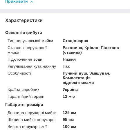
Приховати
Характеристики
Основні атрибути
Тип перукарської мийки
Стаціонарна
Складові перукарної
Раковина, Крісло, Підстава
мийки
(станина)
Підключення води
Нижня
Регулювання кута нахилу
Так
Особливості
Ручний душ, Змішувач,
Комплектація
підлокітниками
Країна виробник
Україна
Гарантійний термін
12 міс
Габаритні розміри
Довжина перукарні мийки
125 см
Ширина мийки перукарні
95 см
Висота перукарської
100 см