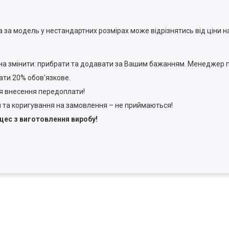
а за модель у нестандартних розмірах може відрізнятись від ціни н
а змінити: прибрати та додавати за Вашим бажанням. Менеджер п
ти 20% обов'язкове.
ля внесення передоплати!
и та коригування на замовлення – не приймаються!
цес з виготовлення виробу!