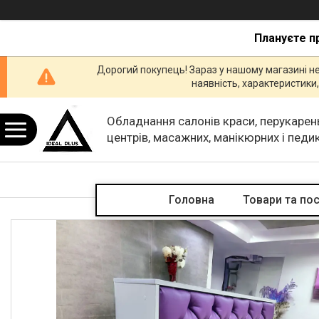
Плануєте п
Дорогий покупець! Зараз у нашому магазині н
наявність, характеристик
Обладнання салонів краси, перукарен
центрів, масажних, манікюрних і пед
кабінетів.
Головна
Товари та по