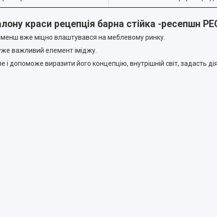
алону краси рецепція барна стійка -ресепшн РЕ
не менш вже міцно влаштувався на меблевому ринку.
дуже важливий елемент іміджу.
е і допоможе виразити його концепцію, внутрішній світ, задасть дія