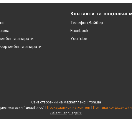
Контакти та соціальні 
нії
Телефон,Вайбер
рісла
Facebook
:меблі та апарати
YouTube
кюр:меблі та апарати
Сайт створений на маркетплейсі
Prom.ua
Інтернет-магазин "ІдеалПлюс" |
Поскаржитися на контент
|
Політика конфіденційн
Select Language
▼