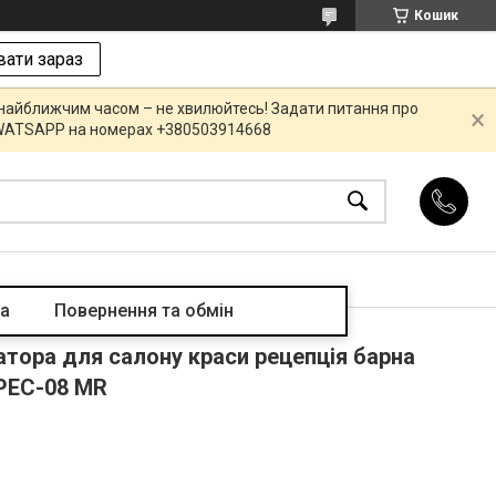
Кошик
ати зараз
 найближчим часом – не хвилюйтесь! Задати питання про
R,WATSAPP на номерах +380503914668
та
Повернення та обмін
атора для салону краси рецепція барна
 РЕС-08 MR