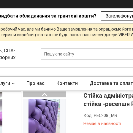
ридбати обладанання за грантові кошти?
Зателефонув
еробочий час, але ми бачимо Ваше замовлення та опрацюємо його
и, терміни виробництва та інше будь ласка: наші месенджери:VIBE
ь, СПА-
икюрних
слуги
Про нас
Контакти
Доставка та опла
Стійка адміністр
стійка -ресепшн
Код:
РЕС-08_MR
Немає в наявності