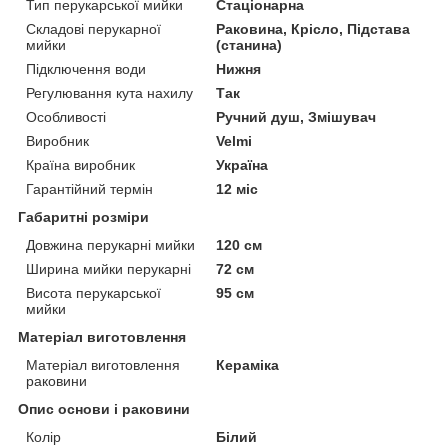
Тип перукарської мийки
Стаціонарна
Складові перукарної
Раковина, Крісло, Підстава
мийки
(станина)
Підключення води
Нижня
Регулювання кута нахилу
Так
Особливості
Ручний душ, Змішувач
Виробник
Velmi
Країна виробник
Україна
Гарантійний термін
12 міс
Габаритні розміри
Довжина перукарні мийки
120 см
Ширина мийки перукарні
72 см
Висота перукарської
95 см
мийки
Матеріал виготовлення
Матеріал виготовлення
Кераміка
раковини
Опис основи і раковини
Колір
Білий