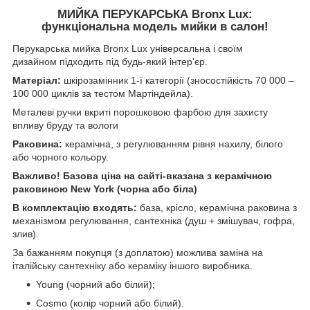
МИЙКА ПЕРУКАРСЬКА Bronx Lux:
функціональна модель мийки в салон!
Перукарська мийка Bronx Lux універсальна і своїм
дизайном підходить під будь-який інтер'єр.
Матеріал:
шкірозамінник 1-ї категорії (зносостійкість 70 000 –
100 000 циклів за тестом Мартіндейла).
Металеві ручки вкриті порошковою фарбою для захисту
впливу бруду та вологи
Раковина:
керамічна, з регулюванням рівня нахилу, білого
або чорного кольору.
Важливо! Базова ціна на сайті-вказана з керамічною
раковиною New York (чорна або біла)
В комплектацію входять:
база, крісло, керамічна раковина з
механізмом регулювання, сантехніка (душ + змішувач, гофра,
злив).
За бажанням покупця (з доплатою) можлива заміна на
італійську сантехніку або кераміку іншого виробника.
Young (чорний або білий);
Cosmo (колір чорний або білий).