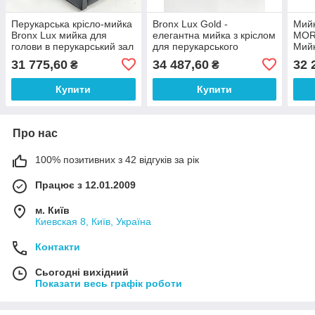
Перукарська крісло-мийка
Bronx Lux Gold -
Мийк
Bronx Lux мийка для
елегантна мийка з кріслом
MOR
голови в перукарський зал
для перукарського
Мийк
залуКрісло-мийка Bronx
перу
31 775,60
34 487,60
32 
₴
₴
Lux Gold - елегантна
сало
мийка для перукарень та
Купити
Купити
с
Про нас
100% позитивних з 42 відгуків за рік
Працює з 12.01.2009
м. Київ
Киевская 8, Київ, Україна
Контакти
Сьогодні вихідний
Показати весь графік роботи