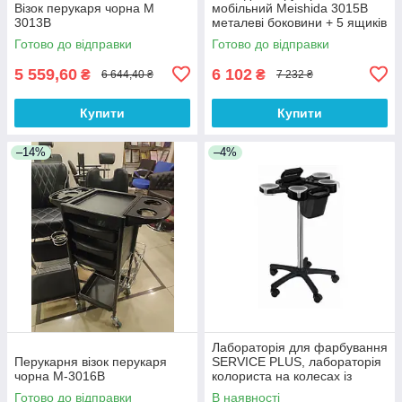
Візок перукаря чорна М
мобільний Meishida 3015В
3013В
металеві боковини + 5 ящиків
ABS пластик
Готово до відправки
Готово до відправки
5 559,60
6 102
₴
₴
6 644,40 ₴
7 232 ₴
Купити
Купити
–14%
–4%
Лабораторія для фарбування
Перукарня візок перукаря
SERVICE PLUS, лабораторія
чорна М-3016В
колориста на колесах із
мишками
Готово до відправки
В наявності