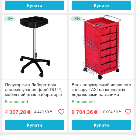
Купити
Купити
–3%
–3%
Перукарська Лабораторія
Візок перукарський червоного
для змішування фарб DUTY,
кольору TAXI на колесах із
мобільний візок-лабораторія
додатковими навісними
для фарбування (Італія)
хромованими панелями
В наявності
В наявності
4 307,28
9 704,36
₴
₴
4 440,50 ₴
10 004,50 ₴
Купити
Купити