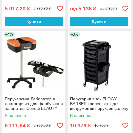
5 017,20
5 136
₴
від
₴
5 830,80 ₴
від 5 350 ₴
Купити
Купити
–4%
–3%
Перукарська Лабораторія
Перукарня візок ELOGY
жовтогаряча для фарбування
BARBER тролес візок для
на штативі Ceriotti BEAUTY
інструментів перукаря салону
CASE, візок-лабораторія
краси Італія
В наявності
В наявності
6 111,84
10 379
₴
₴
6 366,50 ₴
10 700 ₴