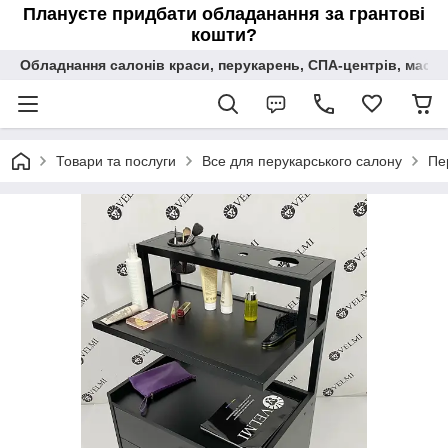
Плануєте придбати обладанання за грантові
кошти?
Обладнання салонів краси, перукарень, СПА-центрів, масаж
Товари та послуги
Все для перукарського салону
Пер