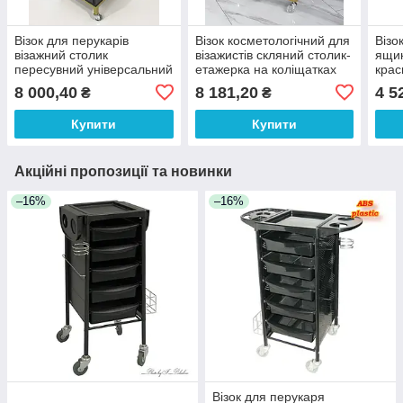
Візок для перукарів
Візок косметологічний для
Візо
візажний столик
візажистів скляний столик-
ящик
пересувний універсальний
етажерка на коліщатках
крас
перукарська етажерка для
для салонів краси DIVA
перу
8 000,40
8 181,20
4 5
₴
₴
салону VM 935
косм
VM9
Купити
Купити
Акційні пропозиції та новинки
–16%
–16%
Візок для перукаря