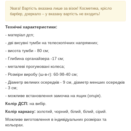
Увага! Вартість вказана лише за візок! Косметика, крісло
барбер, дзеркало – у вказану вартість не входить!
Технічні характеристики:
- матеріал дсп;
- дві висувні тумби на телескопічних напрямних;
- висота тумби - 80 см;
- Глибина органайзера -17 см;
- металеві прогумовані колеса;
- Розміри виробу (ш-в-г): 60-98-40 см;
- Діаметр великих осередків - 9 см, діаметр менших осередків
- 3 см;
- можливе встановлення замочка на ящик (опція).
Колір ДСП:
на вибір.
Колір каркасу:
золотий, чорний, білий, білий, сірий.
Можливе виготовлення в індивідуальних розмірах та
кольорах.