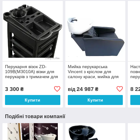
Перукарня візок ZD-
Мийка перукарська
Наст
109B(M3010А) візки для
Vincent з кріслом для
повн
перукарів з тримачем для
салону краси, мийка для
перу
фена
перукарень
крас
дзер
3 300
24 987
8 2
₴
від
₴
Купити
Купити
Подібні товари компанії