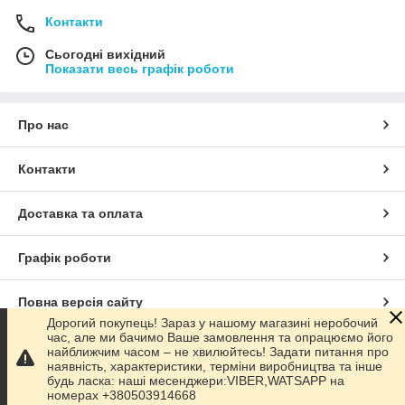
Контакти
Сьогодні вихідний
Показати весь графік роботи
Про нас
Контакти
Доставка та оплата
Графік роботи
Повна версія сайту
Дорогий покупець! Зараз у нашому магазині неробочий
час, але ми бачимо Ваше замовлення та опрацюємо його
Сайт створено на маркетплейсі
Prom.ua
найближчим часом – не хвилюйтесь! Задати питання про
наявність, характеристики, терміни виробництва та інше
будь ласка: наші месенджери:VIBER,WATSAPP на
Політика конфіденційності
номерах +380503914668