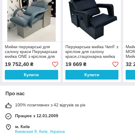
Мийки перукарські для
Перукарська мийка ЧипF з
Мийк
салону краси Перукарська
кріслом для салону
MOR
мийка ONE з кріслом для
краси,стаціонарна мийка
Мийк
перукарень
для перукарень
перу
19 752,40
19 669
32 
₴
₴
(120*65*96)
сало
Купити
Купити
Про нас
100% позитивних з 42 відгуків за рік
Працює з 12.01.2009
м. Київ
Киевская 8, Київ, Україна