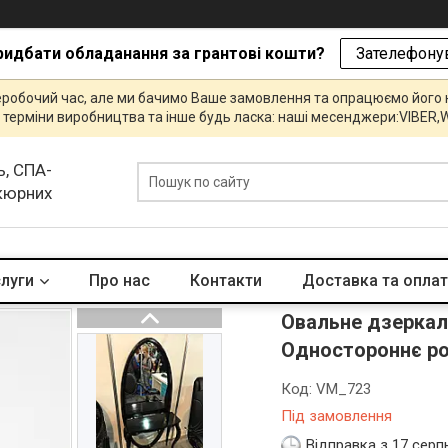
ридбати обладанання за грантові кошти?
Зателефонув
еробочий час, але ми бачимо Ваше замовлення та опрацюємо його
и, терміни виробництва та інше будь ласка: наші месенджери:VIBE
ь, СПА-
икюрних
слуги
Про нас
Контакти
Доставка та опла
Овальне дзеркало
Одностороннє ро
Код:
VM_723
Під замовлення
Відправка з 17 серп