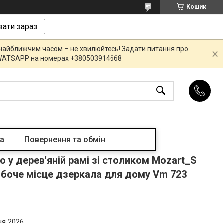
Кошик
ати зараз
 найближчим часом – не хвилюйтесь! Задати питання про
R,WATSAPP на номерах +380503914668
та
Повернення та обмін
 у дерев'яній рамі зі столиком Mozart_S
боче місце дзеркала для дому Vm 723
ня 2026