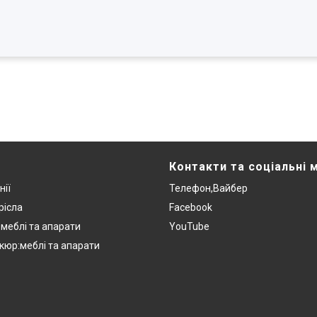
Контакти та соціальні 
нії
Телефон,Вайбер
рісла
Facebook
:меблі та апарати
YouTube
кюр:меблі та апарати