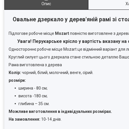
Опис
Х
Овальне дзеркало у дерев'яній рамі зі с
Підлогове робоче місце
Mozart
повністю виготовлене з дерева,
Увага! Перукарське крісло у вартість вказану на
Одностороннє робоче місце Mozart це відмінний варіант для л
Круглий силует цього дзеркала стане стильною деталлю Вашо
Рама виготовлена з дерева
Колір:
чорний, білий, молочний, венге, сірий.
розміри:
ширина - 80 см;
висота -180 см;
глибина – 35 см.
Можливе виготовлення в індивідуальних розмірах.
На замовлення:
10-14 днів.