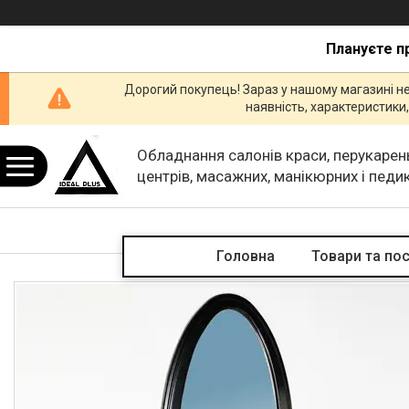
Плануєте п
Дорогий покупець! Зараз у нашому магазині н
наявність, характеристик
Обладнання салонів краси, перукарен
центрів, масажних, манікюрних і пед
кабінетів.
Головна
Товари та по