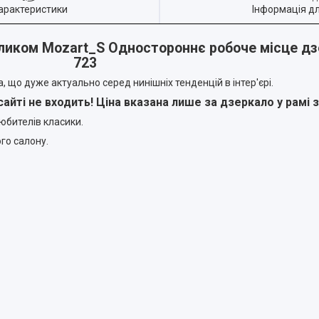
арактеристики
Інформація д
толиком Mozart_S Одностороннє робоче місце д
723
 що дуже актуально серед нинішніх тенденцій в інтер'єрі.
 сайті не входить! Ціна вказана лише за дзеркало у рамі 
юбителів класики.
го салону.