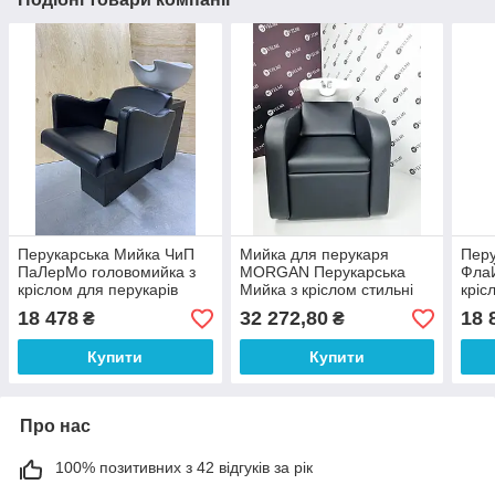
Перукарська Мийка ЧиП
Мийка для перукаря
Перу
ПаЛерМо головомийка з
MORGAN Перукарська
ФлаЙ
кріслом для перукарів
Мийка з кріслом стильні
кріс
салонів краси мийки для
перукарські мийки для
сало
18 478
32 272,80
18 
₴
₴
голови
салону краси
голо
Купити
Купити
Про нас
100% позитивних з 42 відгуків за рік