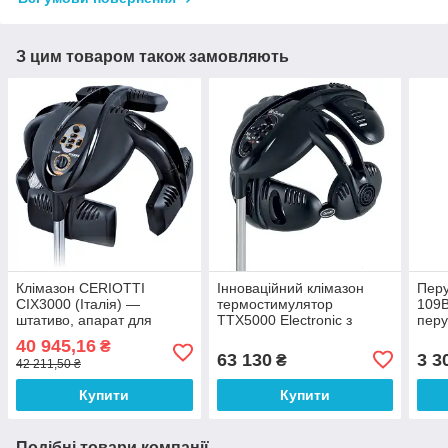
З цим товаром також замовляють
Клімазон CERIOTTI
Інноваційний клімазон
Перу
CIX3000 (Італія) —
термостимулятор
109B
штативо, апарат для
TTX5000 Electronic з
перу
лікування та прискорення
бустерними лампами
фен
40 945,16
₴
процесів фарбування
1450 Вт
63 130
3 3
₴
42 211,50 ₴
волосся
Купити
Купити
Подібні товари компанії