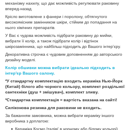
механізму нахилу, що дає можливість регулювати раковину
вперед-назад.
Крісло виготовлене з фанери і поролону, обтягнутого
високоякісним замінником шкіри, стійким до попадання на
нього хімічних препаратів.
У Вас є чудова можливість підібрати раковину до мийки,
вибрати її колір, а також підібрати колір і відтінок
шкірозамінника, що найбільш підходить до Вашого інтер'єру.
Декоративна строчка є чудовим доповненням до авторського
дизайну моделі.
Колір обшивки можна вибрати ідеально підходить в
інтер'єр Вашого салону.
*У стандартну комплектацію входить кераміка Нью-Йорк
(Китай) білого або чорного кольору, комплект роздільної
сантехніки (душ + змішувач), комплект зливу.
*Стандартна комплектація = вартість вказана на сайті!
Силіконова резинка для раковини не входить.
За бажанням замовника, можна вибрати кераміку іншого
виробника з доплатою:
Кераміка Космо Італія( в чорному або білому кольорі)