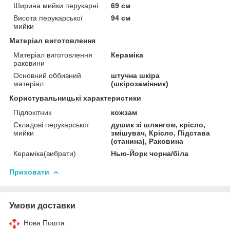
Ширина мийки перукарні
69 см
Висота перукарської
94 см
мийки
Матеріал виготовлення
Матеріал виготовлення
Кераміка
раковини
Основний оббивний
штучна шкіра
матеріал
(шкірозамінник)
Користувальницькі характеристики
Підлокітник
кожзам
Складові перукарcької
душик зі шлангом, крісло,
мийки
змішувач, Крісло, Підстава
(станина), Раковина
Кераміка(вибрати)
Нью-Йорк чорна/біла
Приховати
Умови доставки
Нова Пошта