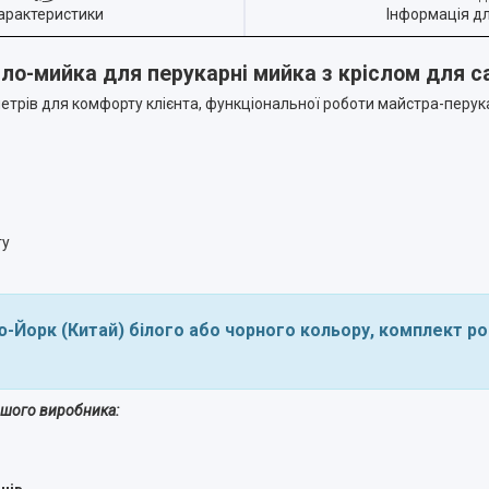
арактеристики
Інформація д
ло-мийка для перукарні мийка з кріслом для с
трів для комфорту клієнта, функціональної роботи майстра-перукар
ту
-Йорк (Китай) білого або чорного кольору, комплект ро
ншого виробника: