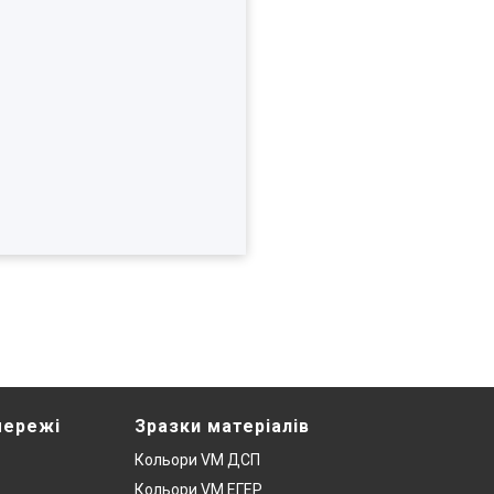
мережі
Зразки матеріалів
Кольори VM ДСП
Кольори VM ЕГЕР