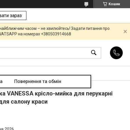
Кошик
ати зараз
 найближчим часом – не хвилюйтесь! Задати питання про
R,WATSAPP на номерах +380503914668
та
Повернення та обмін
ка VANESSA крісло-мийка для перукарні
для салону краси
ня 2026