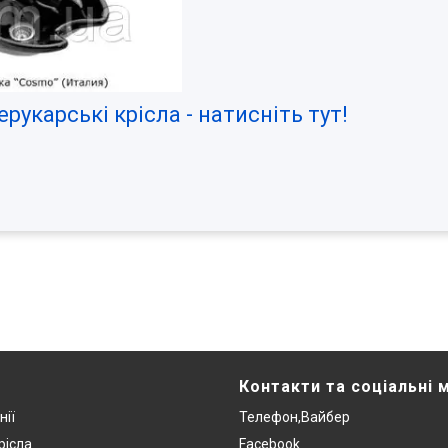
рукарські крісла - натисніть тут!
Контакти та соціальні 
нії
Телефон,Вайбер
рісла
Facebook