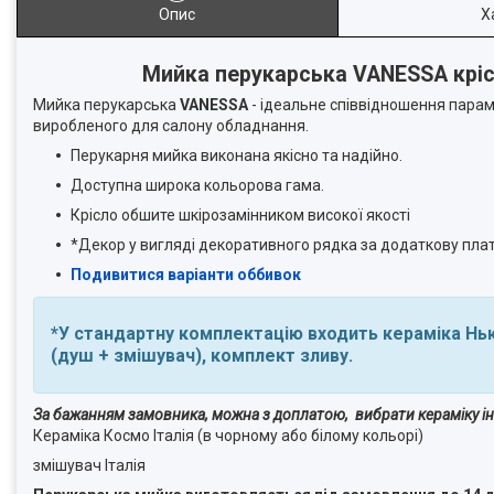
Опис
Х
Мийка перукарська VANESSA кріс
Мийка перукарська
VANESSA
- ідеальне співвідношення параме
виробленого для салону обладнання.
Перукарня мийка виконана якісно та надійно.
Доступна широка кольорова гама.
Крісло обшите шкірозамінником високої якості
*Декор у вигляді декоративного рядка за додаткову пла
Подивитися варіанти оббивок
*У стандартну комплектацію входить кераміка Нью
(душ + змішувач), комплект зливу.
За бажанням замовника, можна з доплатою, вибрати кераміку і
Кераміка Космо Італія (в чорному або білому кольорі)
змішувач Італія