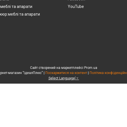
:меблі та апарати
YouTube
кюр:меблі та апарати
Сайт створений на маркетплейсі
Prom.ua
Інтернет-магазин "ІдеалПлюс" |
Поскаржитися на контент
|
Політика конфіденційн
Select Language
▼