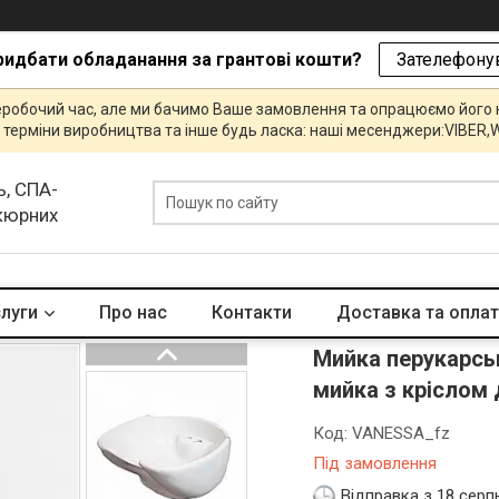
ридбати обладанання за грантові кошти?
Зателефонув
еробочий час, але ми бачимо Ваше замовлення та опрацюємо його
и, терміни виробництва та інше будь ласка: наші месенджери:VIBE
ь, СПА-
икюрних
слуги
Про нас
Контакти
Доставка та опла
Мийка перукарсь
мийка з кріслом 
Код:
VANESSA_fz
Під замовлення
Відправка з 18 серп