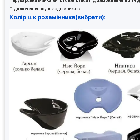
Перукарська мийка виготовляється під замовлення до 14 д
Підключення води:
заднє/нижнє.
Колір шкірозамінника(вибрати):