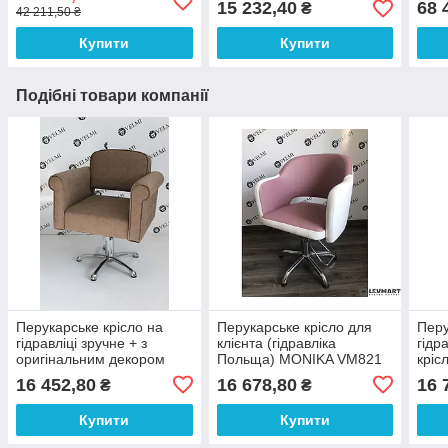
процесів фарбування
Рецепція VM416
15 232,40
68 
₴
42 211,50 ₴
волосся
Купити
Купити
Подібні товари компанії
Перукарське крісло на
Перукарське крісло для
Перу
гідравліці зручне + з
клієнта (гідравліка
гідр
оригінальним декором
Польща) MONIKA VM821
кріс
для клієнтів салону краси
сало
16 452,80
16 678,80
16 
₴
₴
Perfetto VM877
Купити
Купити