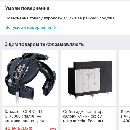
Умови повернення
Повернення товару впродовж 14 днів за рахунок покупця
Всі умови повернення
З цим товаром також замовляють
Клімазон CERIOTTI
Стійка адміністратора
Клім
CIX3000 (Італія) —
салону клініки офісу
FX40
штативо, апарат для
готелю Yoko Ресепшн
1400
лікування та прискорення
стійка адміністратора
40 945,16
₴