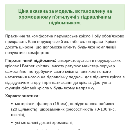
Ціна вказана за модель, встановлену на
хромованому п'ятилуччі з гідравлічним
підйомником.
Практичне та комфортне перукарське крісло Holly обов'язково
прикрасить Ваш перукарський зал або салон краси. Крісло
досить широке, що допоможе клієнту будь-якої комплекції
почуватися комфортно.
Гідравлічний підйомник:
використовується в перукарських
кріслах і Barber кріслах, висоту регулює майстер-перукар
самостійно, не турбуючи свого клієнта, шляхом легкого
натискання ногою на гідравлічну педаль, для підняття крісла з
відвідувачем вгору і при натисканні до крісла. Доступна
функція фіксації крісла у будь-якому напрямку.
Характеристики:
матеріали: фанера (15 мм), поліуретанова набивка
(28 щільність), шкірзамінник (зносостійкість 70-100 тис.
циклів);
усі металеві деталі хромовані;