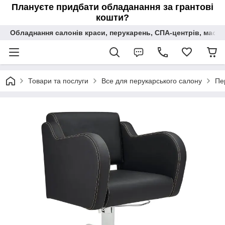
Плануєте придбати обладанання за грантові
кошти?
Обладнання салонів краси, перукарень, СПА-центрів, масаж
Товари та послуги
Все для перукарського салону
Пе