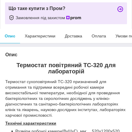
Що таке купити з Пром?
Замовлення під захистом
Опис
Характеристики
Доставка
Оплата
Умови п
Опис
Термостат повітряний ТС-320 для
лабораторій
Термостат сухоповітряний ТС-320 призначений для
отримання та підтримки всередині робочої камери
високостабільної температури, необхідної для проведення
бактеріологічних та серологічних досліджень у клініко-
діагностичних та санітарно-бактеріологічних лабораторіях
клінік та лікарень, науково-дослідних інститутах, лабораторіях
харчової промисловості.
Технічні характеристики
Розміри робочої камери(ВхШхГ), мм: 520х1200х520