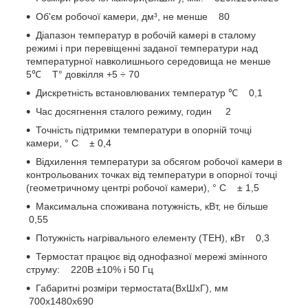
Об'єм робочої камери, дм³, не менше 80
Діапазон температур в робочій камері в сталому
режимі і при перевіщенні заданої температури над
температурної навколишнього середовища не менше
5℃ Т° довкілля +5 ÷ 70
Дискретність встановлюваних температур ℃ 0,1
Час досягнення сталого режиму, годин 2
Точність підтримки температури в опорній точці
камери, ° С ± 0,4
Відхилення температури за обсягом робочої камери в
контрольованих точках від температури в опорної точці
(геометричному центрі робочої камери), ° С ± 1,5
Максимальна споживана потужність, кВт, не більше
0,55
Потужність нагрівального елементу (ТЕН), кВт 0,3
Термостат працює від однофазної мережі змінного
струму: 220В ±10% i 50 Гц
Габаритні розміри термостата(ВхШхГ), мм
700х1480х690