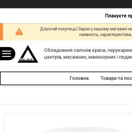
Плануєте п
Дорогий покупець! Зараз у нашому магазині н
наявність, характеристик
Обладнання салонів краси, перукарен
центрів, масажних, манікюрних і пед
кабінетів.
Головна
Товари та по