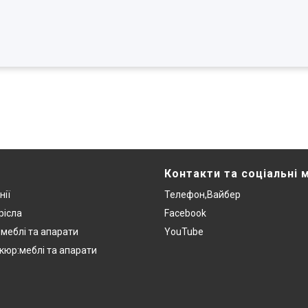
Контакти та соціальні 
нії
Телефон,Вайбер
рісла
Facebook
:меблі та апарати
YouTube
кюр:меблі та апарати