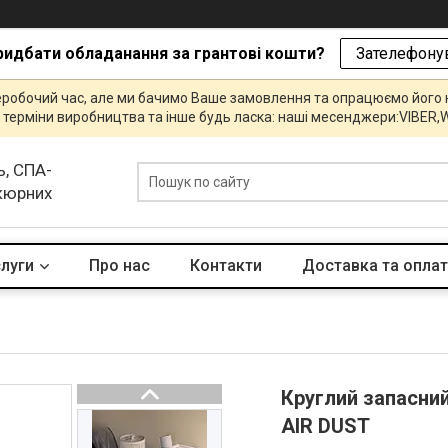
ридбати обладанання за грантові кошти?
Зателефонув
еробочий час, але ми бачимо Ваше замовлення та опрацюємо його
и, терміни виробництва та інше будь ласка: наші месенджери:VIBE
ь, СПА-
икюрних
слуги
Про нас
Контакти
Доставка та опла
Круглий запасни
AIR DUST