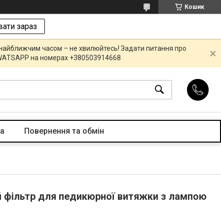
Кошик
ати зараз
 найближчим часом – не хвилюйтесь! Задати питання про
R,WATSAPP на номерах +380503914668
та
Повернення та обмін
й фільтр для педикюрної витяжки з лампою