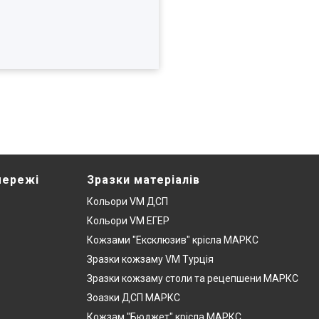
мережі
Зразки матеріалів
Кольори VM ДСП
Кольори VM ЕГЕР
Кожзами "Ексклюзив" крісла МАРКС
Зразки кожзаму VM Турція
Зразки кожзаму столи та рецепшени МАРКС
Зоазки ДСП МАРКС
Кожзам "Бюджет" крісла МАРКС