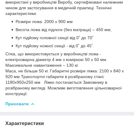
використані у виробництві Виробу, сертифіковані належним
чином для застосування в медичній практиці.
Технічні
характеристики:
Розміри ложа: 2000 х 900 мм
Висота ложа від підлоги (без матраца) – 450 мм;
Кут підйому головної секції від 0˚ до 70˚
Кут підйому ножної секції - від 0˚ до 45˚.
Сітка, що використовується у виробництві ложа -
електрозварна діаметр 4 мм з коміркою 50 х 50 мм.
Максимальне навантаження – 130 кг.
Маса, не більше 50 кг. Габаритні розміри ліжка: 2100 х 840 х
920 мм Транспортні габарити в розібраному стані:
1180х950х250 мм Ліжко постачається Замовнику в
розібраному вигляді. Можливе виготовлення цільнозварної
конструкції.
Приховати
Характеристики