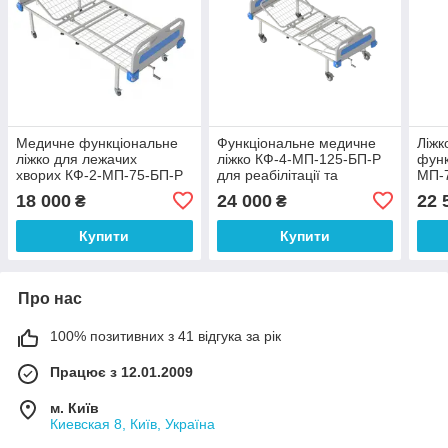
Медичне функціональне
Функціональне медичне
Ліжк
ліжко для лежачих
ліжко КФ-4-МП-125-БП-Р
функ
хворих КФ-2-МП-75-БП-Р
для реабілітації та
МП-7
домашнього догляду за
коле
18 000
24 000
22 
₴
₴
хворим
бил
Купити
Купити
Про нас
100% позитивних з 41 відгука за рік
Працює з 12.01.2009
м. Київ
Киевская 8, Київ, Україна