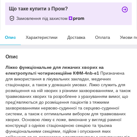
Що таке купити з Пром?
Замовлення під захистом
Опис
Характеристики
Доставка
Оплата
Умови п
Опис
Ліжко функціональне для лежачих хворих на
електропульті чотирисекційне КФМ-4nb-e1
Призначена
для використання в лікувальних закладах, медичних
стаціонарах, а також у домашніх умовах. Ліжко служить для
розміщення на ній хворих з різними захворюваннями, а також
травмованих хворих та розроблене з урахуванням вимог, що
пред'являються до розміщення пацієнтів з тяжкими
захворюваннями нервово-судинної та серцево-судинної
системи, а також є оптимальним вибором для травмованих
хворих.
Основою ліжку є ложе, виконане у вигляді рамної
конструкції з однією стаціонарною секцією та трьома
функціональними секціями, підйом і опускання яких
здійснюється за допомогою електроприводу з керуванням від