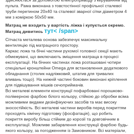
пульта.
Рама виконана з товстостінної профільної сталевої
труби перетином 20х40 та сталевої зварної сітки діаметром 4
мм з коміркою 50х50 мм.
Матрац не входить у вартість ліжка і купується окремо.
тут< /span>
Матрац дивитись
Сітчаста металева основа забезпечує максимальну
вентиляцію під матрацного простору.
Каркас ложа та бічні частини рухомої головної секції мають
обмежувачі, що виключають зміщення матраца в процесі
експлуатації.
На бічних частинах ложа розташовані чотири
спеціальні кронштейни Omega для встановлення додаткового
обладнання (столик надліжковий, штатив для тривалих
вливань тощо).
На нижній частині боковин виконані кріплення
для підвішування мішків сечоприймачів.
Всі металеві елементи конструкції пофарбовані порошково-
полімерною фарбою білого кольору, стійкою до обробки всіма
можливими видами дезінфікуючих засобів та має високу
зносостійкість.
Всі металеві частини виробів перед покриттям
проходять хімічну підготовку (фосфатація), що робить
покриття виробу більш стійким до корозії та довговічним в
експлуатації.
Можливе забарвлення конструкції фарбою будь-
якого кольору, за погодженням із Замовником.
Всі матеріали,