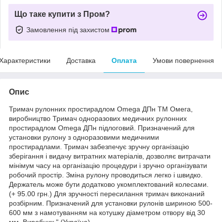
Що таке купити з Пром?
Замовлення під захистом
Характеристики
Доставка
Оплата
Умови повернення
Опис
Тримач рулонних простирадлом Omega ДПн ТМ Омега,
виробництво Тримач одноразових медичних рулонних
простирадлом Omega ДПн підлоговий. Призначений для
установки рулону з одноразовими медичними
простирадлами. Тримач забезпечує зручну організацію
зберігання і видачу витратних матеріалів, дозволяє витрачати
мінімум часу на організацію процедури і зручно організувати
робочий простір. Зміна рулону проводиться легко і швидко.
Держатель може бути додатково укомплектований колесами.
(+ 95.00 грн.) Для зручності пересилання тримач виконаний
розбірним. Призначений для установки рулонів шириною 500-
600 мм з намотуванням на котушку діаметром отвору від 30
мм. Виробник " (Україна)