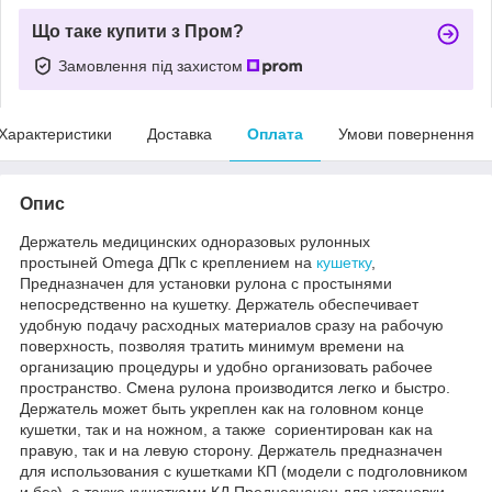
Що таке купити з Пром?
Замовлення під захистом
Характеристики
Доставка
Оплата
Умови повернення
Опис
Держатель медицинских одноразовых рулонных
простыней Omega ДПк с креплением на
кушетку
,
Предназначен для установки рулона с простынями
непосредственно на кушетку. Держатель обеспечивает
удобную подачу расходных материалов сразу на рабочую
поверхность, позволяя тратить минимум времени на
организацию процедуры и удобно организовать рабочее
пространство. Смена рулона производится легко и быстро.
Держатель может быть укреплен как на головном конце
кушетки, так и на ножном, а также сориентирован как на
правую, так и на левую сторону.
Держатель предназначен
для использования с кушетками КП (модели с подголовником
и без), а также кушетками
КД
Предназначен для установки