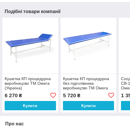
Подібні товари компанії
Кушетка КП процедурна
Кушетка КП процедурна
Сход
виробництво ТМ Омега
без підголівника
СВ-1
(Україна)
виробництво ТМ Омега
Оме
(Україна)
6 270
5 720
1 3
₴
₴
Купити
Купити
Про нас