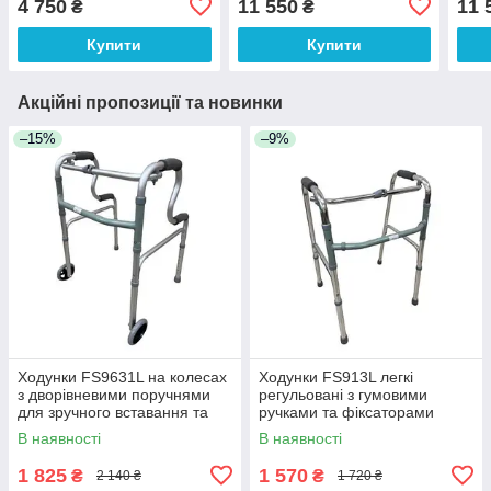
4 750
11 550
11 
₴
₴
Купити
Купити
Акційні пропозиції та новинки
–15%
–9%
Ходунки FS9631L на колесах
Ходунки FS913L легкі
з дворівневими поручнями
регульовані з гумовими
для зручного вставання та
ручками та фіксаторами
пересування
В наявності
В наявності
1 825
1 570
₴
₴
2 140 ₴
1 720 ₴