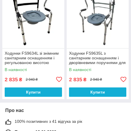
Ходунки FS9634L зі знімним
Ходунки FS9635L з
санітарним оснащенням і
санітарним оснащенням і
регульованою висотою
дворівневими поручнями для
зручності вставання
В наявності
В наявності
2 835
2 835
₴
₴
2 940 ₴
2 940 ₴
Купити
Купити
Про нас
100% позитивних з 41 відгука за рік