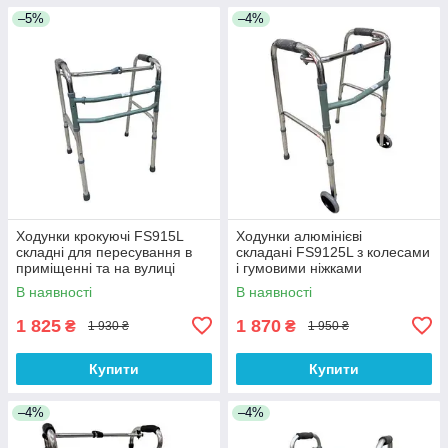
–5%
–4%
Ходунки крокуючі FS915L
Ходунки алюмінієві
складні для пересування в
складані FS9125L з колесами
приміщенні та на вулиці
і гумовими ніжками
В наявності
В наявності
1 825
1 870
₴
₴
1 930 ₴
1 950 ₴
Купити
Купити
–4%
–4%