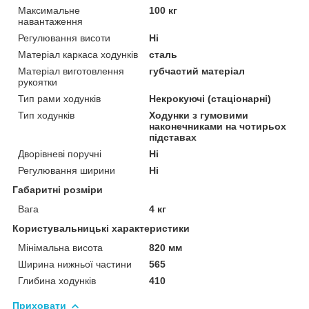
Максимальне
100 кг
навантаження
Регулювання висоти
Ні
Матеріал каркаса ходунків
сталь
Матеріал виготовлення
губчастий матеріал
рукоятки
Тип рами ходунків
Некрокуючі (стаціонарні)
Тип ходунків
Ходунки з гумовими
наконечниками на чотирьох
підставах
Дворівневі поручні
Ні
Регулювання ширини
Ні
Габаритні розміри
Вага
4 кг
Користувальницькі характеристики
Мінімальна висота
820 мм
Ширина нижньої частини
565
Глибина ходунків
410
Приховати