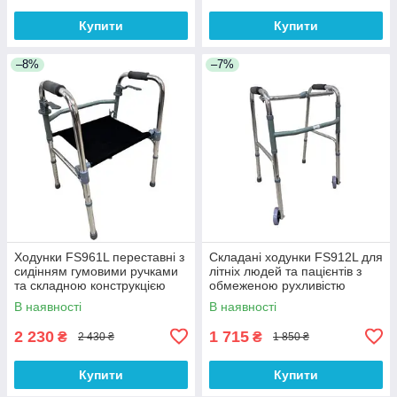
Купити
Купити
–8%
–7%
Ходунки FS961L переставні з
Складані ходунки FS912L для
сидінням гумовими ручками
літніх людей та пацієнтів з
та складною конструкцією
обмеженою рухливістю
В наявності
В наявності
2 230
1 715
₴
₴
2 430 ₴
1 850 ₴
Купити
Купити