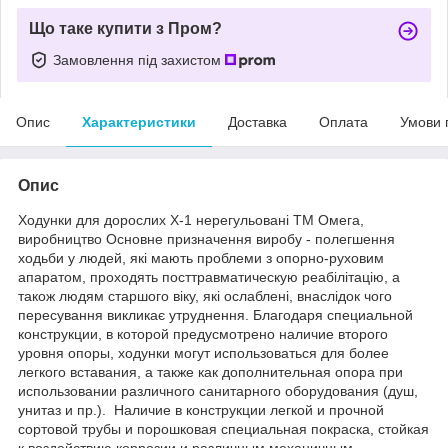
Що таке купити з Пром?
Замовлення під захистом
Опис
Характеристики
Доставка
Оплата
Умови 
Опис
Ходунки для дорослих Х-1 нерегульовані ТМ Омега,
виробництво Основне призначення виробу - полегшення
ходьби у людей, які мають проблеми з опорно-руховим
апаратом, проходять посттравматическую реабілітацію, а
також людям старшого віку, які ослаблені, внаслідок чого
пересування викликає утруднення. Благодаря специальной
конструкции, в которой предусмотрено наличие второго
уровня опоры, ходунки могут использоваться для более
легкого вставания, а также как дополнительная опора при
использовании различного санитарного оборудования (душ,
унитаз и пр.). Наличие в конструкции легкой и прочной
сортовой трубы и порошковая специальная покраска, стойкая
к воздействию коррозии и различным механичным