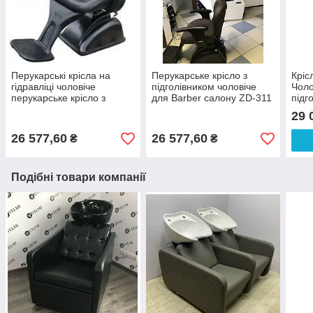
Перукарські крісла на
Перукарське крісло з
Кріс
гідравліці чоловіче
підголівником чоловіче
Чоло
перукарське крісло з
для Barber салону ZD-311
підг
підголівником для Barber
крісла для перукарів
гідр
29 
shop ZD-311
візажистів
26 577,60
26 577,60
₴
₴
Подібні товари компанії