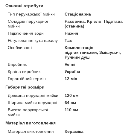
Основні атрибути
Тип перукарської мийки
Стаціонарна
Складові перукарної
Раковина, Крісло, Підстава
мийки
(станина)
Підключення води
Нижня
Регулювання кута нахилу
Так
Особливості
Комплектація
підлокітниками, Змішувач,
Ручний душ
Виробник
Velmi
Країна виробник
Україна
Гарантійний термін
12 міс
Габаритні розміри
Довжина перукарні мийки
120 см
Ширина мийки перукарні
64 см
Висота перукарської
110 см
мийки
Матеріал виготовлення
Матеріал виготовлення
Кераміка