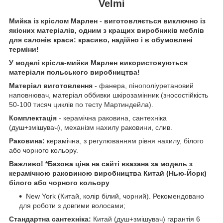
Velmi
Мийка із кріслом Марлен
-
виготовляється виключно із
якісних матеріалів, одним з кращих виробників меблів
для салонів краси: красиво, надійно і в обумовлені
терміни!
У моделі крісла-мийки Марлен використовуються
матеріали польського виробництва!
Матеріал виготовлення
- фанера, пінополіуретановий
наповнювач, матеріал оббивки шкірозамінник (зносостійкість
50-100 тисяч циклів по тесту Мартиндейла).
Комплектація
- керамічна раковина, сантехніка
(душ+змішувач), механізм нахилу раковини, слив.
Раковина:
керамічна, з регулюванням рівня нахилу, білого
або чорного кольору.
Важливо! *Базова ціна на сайті вказана за модель з
керамічною раковиною виробництва Китай (Нью-Йорк)
білого або чорного кольору
New York (Китай, колір білий, чорний). Рекомендовано
для роботи з довгими волосами;
Стандартна сантехніка:
Китай (душ+змішувач) гарантія 6