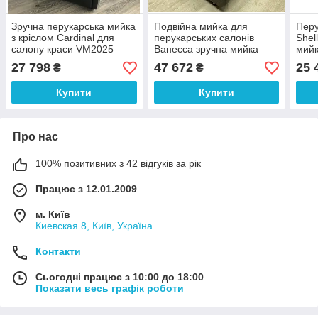
Зручна перукарська мийка
Подвійна мийка для
Перу
з кріслом Cardinal для
перукарських салонів
Shel
салону краси VM2025
Ванесса зручна мийка
мийк
голови для салону краси
біли
27 798
47 672
25 
₴
₴
Купити
Купити
Про нас
100% позитивних з 42 відгуків за рік
Працює з 12.01.2009
м. Київ
Киевская 8, Київ, Україна
Контакти
Сьогодні працює з 10:00 до 18:00
Показати весь графік роботи