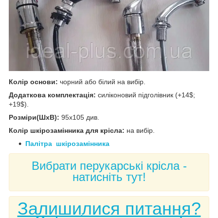
Колір основи:
чорний або білий на вибір.
Додаткова комплектація:
силіконовий підголівник (+14$;
+19$).
Розміри(ШхВ):
95х105 див.
Колір шкірозамінника для крісла:
на вибір.
Палітра шкірозамінника
Вибрати перукарські крісла -
натисніть тут!
Залишилися питання?