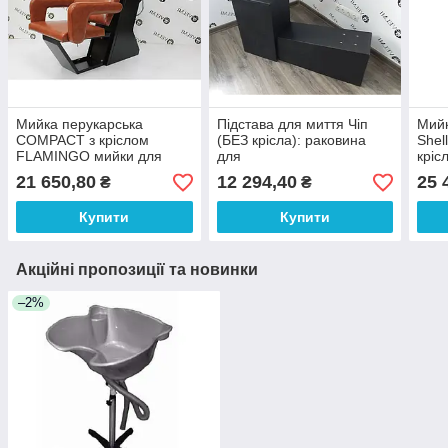
Мийка перукарська
Підстава для миття Чіп
Мийк
COMPACT з кріслом
(БЕЗ крісла): раковина
Shel
FLAMINGO мийки для
для
кріс
перукарень краси
перукарень+сантехніка+станина
стан
21 650,80
12 294,40
25 
₴
₴
(без крісла) VM2024
коль
Купити
Купити
Акційні пропозиції та новинки
–2%