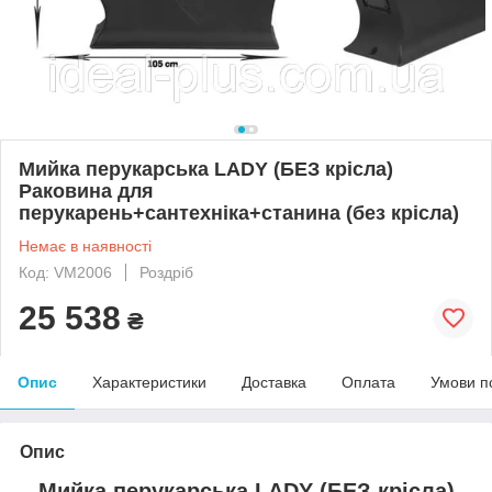
Мийка перукарська LADY (БЕЗ крісла)
Раковина для
перукарень+сантехніка+станина (без крісла)
Немає в наявності
Код: VM2006
Роздріб
25 538
₴
Опис
Характеристики
Доставка
Оплата
Умови п
Опис
Мийка перукарська LADY (БЕЗ крісла)