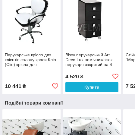
Перукарське крісло для
Візок перукарський Art
Стій
клієнтів салону краси Кліо
Deco Lux помічник/візок
"Мар
(Сlio) крісла для
перукаря закритий на 4
перукарень
ящики VM1002
4 520
₴
10 441
7 5
₴
Купити
Подібні товари компанії