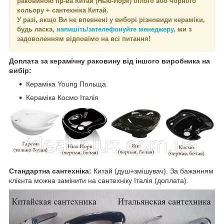
раковиною пр-ва Китай (Нью-Йорк) білого або чорного
кольору + сантехніка Китай.
У разі, якщо Ви не впевнені у виборі різновиди кераміки,
будь ласка,
напишіть/зателефонуйте менеджеру
, ми з
задоволенням відповімо на всі питання!
Доплата за керамічну раковину від іншого виробника на
вибір:
Кераміка Young Польща
Кераміка Космо Італія
Стандартна сантехніка:
Китай (душ+змішувач). За бажанням
клієнта можна замінити на сантехніку Італія (доплата).