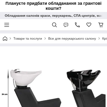
Плануєте придбати обладанання за грантові
кошти?
Обладнання салонів краси, перукарень, СПА-центрів, масаж
Товари та послуги
Все для перукарського салону
Кр